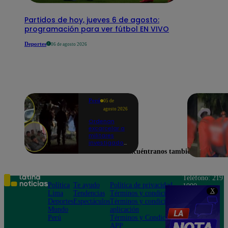
Partidos de hoy, jueves 6 de agosto:
programación para ver fútbol EN VIVO
Deportes
06 de agosto 2026
Perú
05 de
agosto 2026
Ordenan
excarcelar a
militares
investigados
por muerte
Encuéntranos también en
de jóvenes
durante
operativo en
Colcabamba
Teléfono: 219
Política
Te ayudo
Política de privacidad
1000
X
Lima
Tendencias
Términos y condiciones
Av. San
Deportes
Espectáculos
Términos y condiciones
Felipe 968
Mundo
aplicación
Jesús María
Perú
Términos y Condiciones
APP