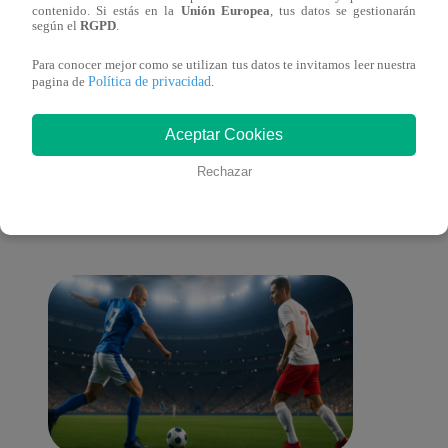
contenido. Si estás en la
Unión Europea
, tus datos se gestionarán
galería en San Juan de Lurigancho
Victo
según el
RGPD
.
Para conocer mejor como se utilizan tus datos te invitamos leer nuestra
Política de privacidad
pagina de
.
También te puede
Aceptar Cookies
Rechazar
interesar