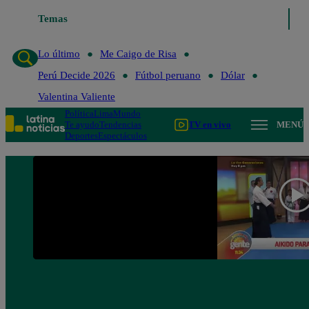
Temas
Lo último
Me Caigo de Ri
Lo último
Me Caigo de Risa
Perú Decide 2026
Fútbol peruano
Dólar
Valentina Valiente
Política
Lima
Mundo
Te ayudo
Tendencias
TV en vivo
MENÚ
Deportes
Espectáculos