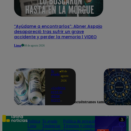
“Ayúdame a encontrarlos”: Abner Aspajo
desapareció tras sufrir un grave
accidente y perder la memoria | VIDEO
Lima
08 de agosto 2026
Te
08 de
ayudo
agosto
2026
¿Cuánto
está el
dólar
HOY?
Encuéntranos también en
Precio,
compra y
venta para
este
Teléfono: 219
X
sábado 8
Política
Te ayudo
Política de privacidad
1000
de agosto
Lima
Tendencias
Términos y condiciones
Av. San
Deportes
Espectáculos
Términos y condiciones