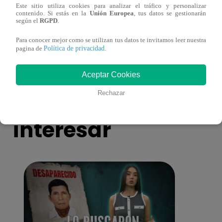
Este sitio utiliza cookies para analizar el tráfico y personalizar
contenido. Si estás en la
Unión Europea
, tus datos se gestionarán
según el
RGPD
.
Asesinan a comerciante ferretero dentro de
Joven
galería en San Juan de Lurigancho
Victo
Para conocer mejor como se utilizan tus datos te invitamos leer nuestra
Política de privacidad
pagina de
.
Aceptar Cookies
También te puede
Rechazar
interesar