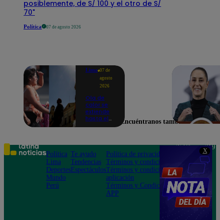
posiblemente, de S/ 100 y el otro de S/
70"
Política
07 de agosto 2026
Lima
07 de
agosto
2026
Ola de
calor se
extiende
hasta el
Encuéntranos también en
lunes 10
de
agosto en
Lima y
Teléfono: 219
X
otras 16
Política
Te ayudo
Política de privacidad
1000
regiones
Lima
Tendencias
Términos y condiciones
Av. San
Deportes
Espectáculos
Términos y condiciones
Felipe 968
Mundo
aplicación
Jesús María
Perú
Términos y Condiciones
APP