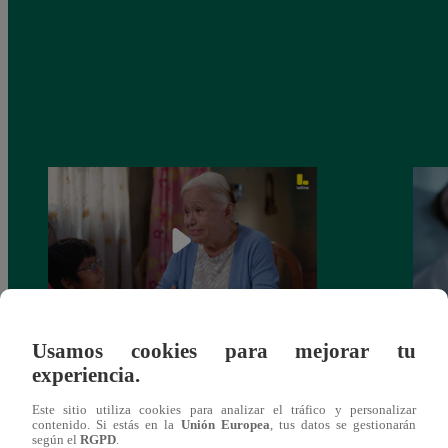
Usamos cookies para mejorar tu
Valentina Valiente capítulo 43: ¡Dolores
Valen
experiencia.
toma una difícil decisión por el futuro de
despi
sus nietos!
Este sitio utiliza cookies para analizar el tráfico y personalizar
contenido. Si estás en la
Unión Europea
, tus datos se gestionarán
según el
RGPD
.