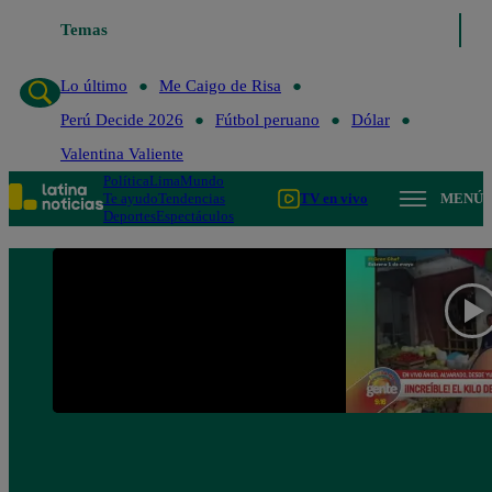
Temas
Lo último
Me Caigo de Ris
Lo último
Me Caigo de Risa
Perú Decide 2026
Fútbol peruano
Dólar
Valentina Valiente
Política
Lima
Mundo
Te ayudo
Tendencias
TV en vivo
MENÚ
Deportes
Espectáculos