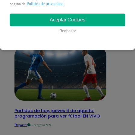
También te puede
Política de privacidad
pagina de
.
Aceptar Cookies
interesar
Rechazar
Partidos de hoy, jueves 6 de agosto:
programación para ver fútbol EN VIVO
Deportes
06 de agosto 2026