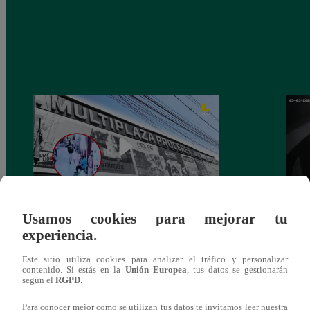
Usamos cookies para mejorar tu
Asesinan a comerciante ferretero dentro de
Joven
experiencia.
galería en San Juan de Lurigancho
Victo
Este sitio utiliza cookies para analizar el tráfico y personalizar
contenido. Si estás en la
Unión Europea
, tus datos se gestionarán
según el
RGPD
.
Para conocer mejor como se utilizan tus datos te invitamos leer nuestra