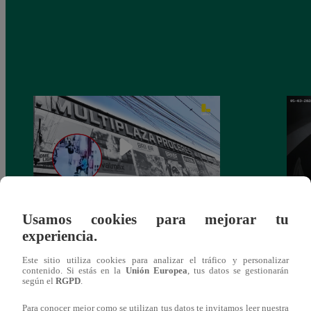
Usamos cookies para mejorar tu
Asesinan a comerciante ferretero dentro de
Joven
experiencia.
galería en San Juan de Lurigancho
Victo
Este sitio utiliza cookies para analizar el tráfico y personalizar
contenido. Si estás en la
Unión Europea
, tus datos se gestionarán
según el
RGPD
.
Para conocer mejor como se utilizan tus datos te invitamos leer nuestra