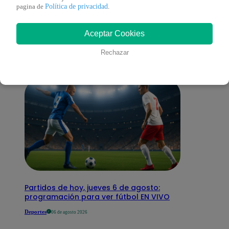
También te puede
Política de privacidad
pagina de
.
Aceptar Cookies
interesar
Rechazar
Partidos de hoy, jueves 6 de agosto:
programación para ver fútbol EN VIVO
Deportes
06 de agosto 2026