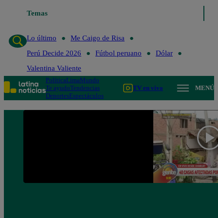
Temas
Lo último
Me Caigo de R
Lo último
Me Caigo de Risa
Perú Decide 2026
Fútbol peruano
Dólar
Valentina Valiente
Política
Lima
Mundo
Te ayudo
Tendencias
TV en vivo
MENÚ
Deportes
Espectáculos