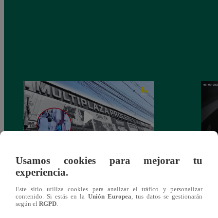
Usamos cookies para mejorar tu
experiencia.
Asesinan a comerciante ferretero dentro de
Joven
galería en San Juan de Lurigancho
Victo
Este sitio utiliza cookies para analizar el tráfico y personalizar
contenido. Si estás en la
Unión Europea
, tus datos se gestionarán
según el
RGPD
.