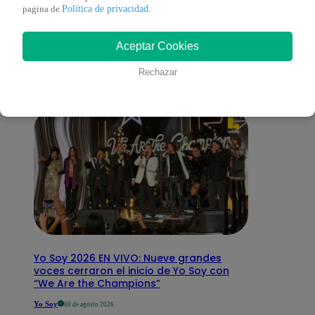
También te puede
Política de privacidad
pagina de
.
Aceptar Cookies
interesar
Rechazar
Yo Soy 2026 EN VIVO: Nueve grandes
voces cerraron el inicio de Yo Soy con
“We Are the Champions”
Yo Soy
08 de agosto 2026