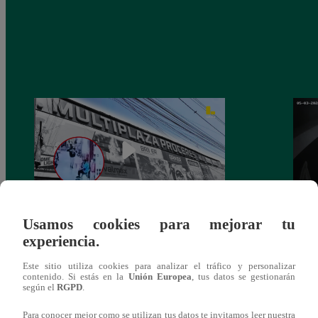
Usamos cookies para mejorar tu
Asesinan a comerciante ferretero dentro de
Joven
experiencia.
galería en San Juan de Lurigancho
Victo
Este sitio utiliza cookies para analizar el tráfico y personalizar
contenido. Si estás en la
Unión Europea
, tus datos se gestionarán
según el
RGPD
.
Para conocer mejor como se utilizan tus datos te invitamos leer nuestra