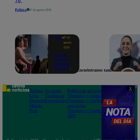
70"
Política
07 de agosto 2026
Lima
07 de
agosto
2026
Ola de
calor se
extiende
hasta el
Encuéntranos también en
lunes 10
de
agosto en
Lima y
Teléfono: 219
X
otras 16
Política
Te ayudo
Política de privacidad
1000
regiones
Lima
Tendencias
Términos y condiciones
Av. San
Deportes
Espectáculos
Términos y condiciones
Felipe 968
Mundo
aplicación
Jesús María
Perú
Términos y Condiciones
APP