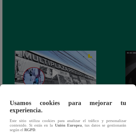
Usamos cookies para mejorar tu
Asesinan a comerciante ferretero dentro de
Joven
experiencia.
galería en San Juan de Lurigancho
Victo
Este sitio utiliza cookies para analizar el tráfico y personalizar
contenido. Si estás en la
Unión Europea
, tus datos se gestionarán
según el
RGPD
.