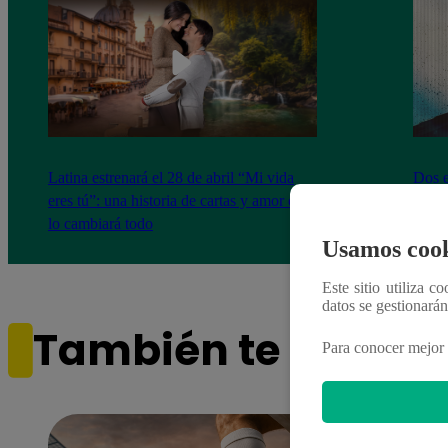
Latina estrenará el 28 de abril “Mi vida
Dos e
eres tú”: una historia de cartas y amor que
capít
lo cambiará todo
Usamos cook
Este sitio utiliza c
datos se gestionará
También te puede i
Para conocer mejor 