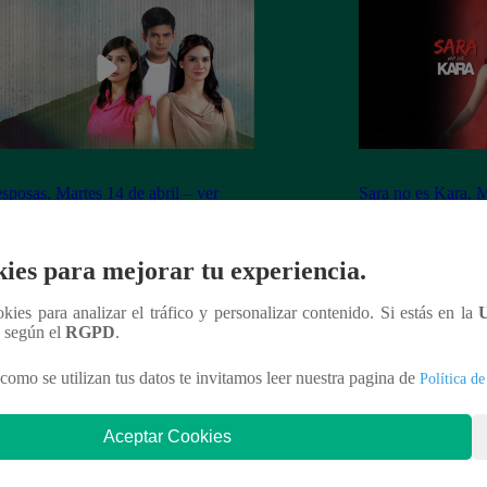
sposas, Martes 14 de abril – ver
Sara no es Kara, M
ulo 40 completo
capítulo 06 compl
ies para mejorar tu experiencia.
ookies para analizar el tráfico y personalizar contenido. Si estás en la
n según el
RGPD
.
nteresar
como se utilizan tus datos te invitamos leer nuestra pagina de
Política de
Aceptar Cookies