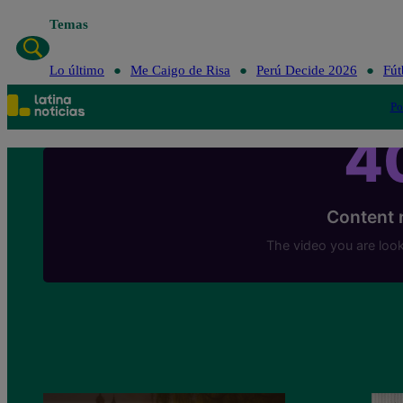
Temas
Lo último
Me Ca
Lo último
Me Caigo de Risa
Perú Decide 2026
Fút
Po