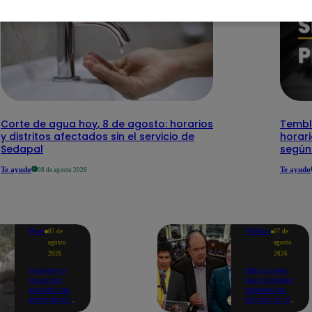
Corte de agua hoy, 8 de agosto: horarios
Temblo
y distritos afectados sin el servicio de
horari
Sedapal
según
Te ayudo
Te ayudo
08 de agosto 2026
Perú
Política
07 de
07 de
agosto
agosto
2026
2026
Gobierno
Elecciones
anuncia
Municipales:
estado de
presentan
emergencia
proyecto de
en siete
ley para