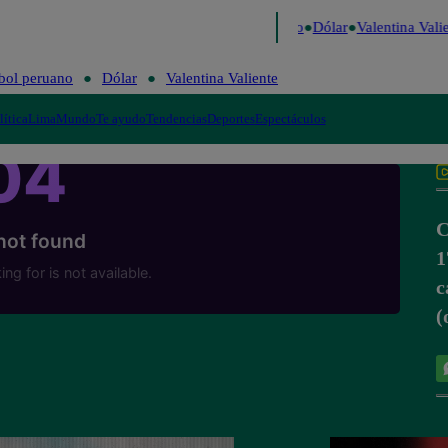
igo de Risa
Perú Decide 2026
Fútbol peruano
Dólar
Valentina Valie
bol peruano
Dólar
Valentina Valiente
lítica
Lima
Mundo
Te ayudo
Tendencias
Deportes
Espectáculos
C
1
c
(