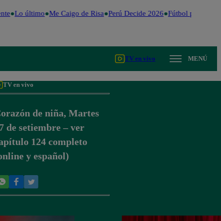
nte
Lo último
Me Caigo de Risa
Perú Decide 2026
Fútbol peruano
D
TV en vivo
MENÚ
TV en vivo
orazón de niña, Martes
7 de setiembre – ver
apítulo 124 completo
online y español)