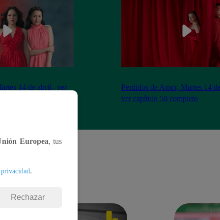
artes 14 de abril– ver
Perdidos de Amor, Martes 14 de
eto
ver capítulo 50 completo
Unión Europea
, tus
.
 privacidad
Rechazar