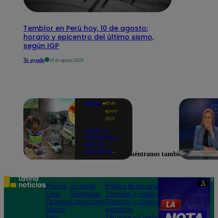
Temblor en Perú hoy, 10 de agosto:
horario y epicentro del último sismo,
según IGP
Te ayudo
10 de agosto 2026
Política
09 de
agosto
2026
El Niño a
contrarreloj:
Perú no
ejecutó el
Encuéntranos también en
58% de
acciones
para prevenir
inundaciones
Teléfono: 219
X
en puntos
Política
Te ayudo
Política de privacidad
1000
críticos de
Lima
Tendencias
Términos y condiciones
Av. San
ríos
Deportes
Espectáculos
Términos y condiciones
Felipe 968
Mundo
aplicación
Jesús María
Perú
Términos y Condiciones