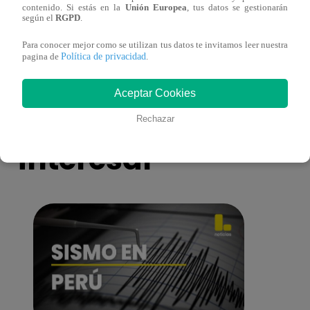
contenido. Si estás en la
Unión Europea
, tus datos se gestionarán
eres tú”: una historia de cartas y amor que
capít
según el
RGPD
.
lo cambiará todo
Para conocer mejor como se utilizan tus datos te invitamos leer nuestra
Política de privacidad
pagina de
.
Aceptar Cookies
También te puede
Rechazar
interesar