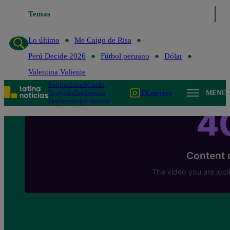
Temas
Lo último
Me Caigo de Ri
Lo último
Me Caigo de Risa
Perú Decide 2026
Fútbol peruano
Dólar
Valentina Valiente
Política
Lima
Mundo
Te ayudo
Tendencias
TV en vivo
MENÚ
Deportes
Espectáculos