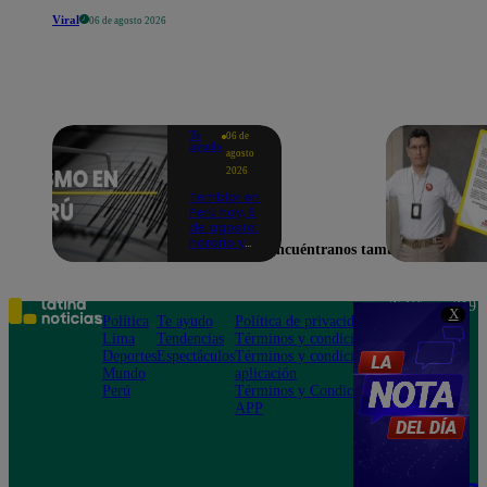
Viral
06 de agosto 2026
Te
06 de
ayudo
agosto
2026
Temblor en
Perú hoy, 6
de agosto:
horario y
Encuéntranos también en
epicentro
del último
sismo,
según IGP
Teléfono: 219
X
Política
Te ayudo
Política de privacidad
1000
Lima
Tendencias
Términos y condiciones
Av. San
Deportes
Espectáculos
Términos y condiciones
Felipe 968
Mundo
aplicación
Jesús María
Perú
Términos y Condiciones
APP