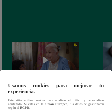
Usamos cookies para mejorar tu
Valentina Valiente capítulo 43: ¡Dolores
Valen
experiencia.
toma una difícil decisión por el futuro de
despi
sus nietos!
Este sitio utiliza cookies para analizar el tráfico y personalizar
contenido. Si estás en la
Unión Europea
, tus datos se gestionarán
según el
RGPD
.