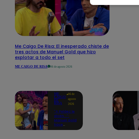
Me Caigo De Risa: El inesperado chiste de
tres actos de Manuel Gold que hizo
explotar a todo el set
ME CAIGO DE RISA
06 de agosto 2026
ME
06 de
CAIGO
agosto
DE
RISA
2026
"A Peláez le
dicen...":
Manuel Gold
hace
explotar de
risa a Julio
Díaz antes