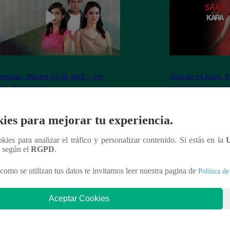
sposas, Martes 14 de abril – ver
Sara no es Kara, M
ulo 40 completo
capítulo 06 compl
ies para mejorar tu experiencia.
ookies para analizar el tráfico y personalizar contenido. Si estás en la
n según el
RGPD
.
nteresar
como se utilizan tus datos te invitamos leer nuestra pagina de
Política de
Aceptar Cookies