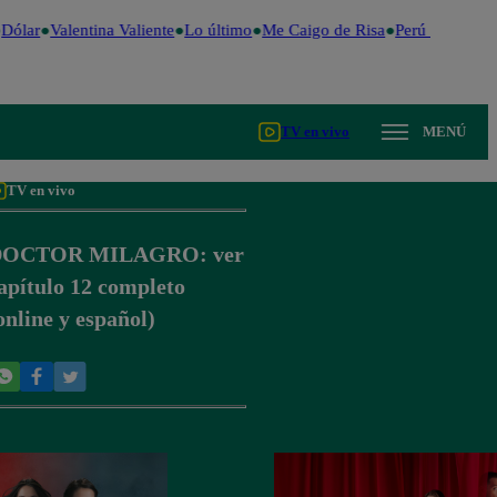
Dólar
Valentina Valiente
Lo último
Me Caigo de Risa
Perú Decide 2
TV en vivo
MENÚ
TV en vivo
DOCTOR MILAGRO: ver
apítulo 12 completo
online y español)