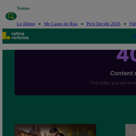
Temas
Lo último
Me Caigo de Risa
Perú Decide 2026
Fút
Po