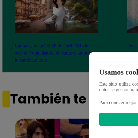
Latina estrenará el 28 de abril “Mi vida
Dos e
eres tú”: una historia de cartas y amor que
capít
lo cambiará todo
Usamos cook
Este sitio utiliza c
datos se gestionará
También te puede i
Para conocer mejor 