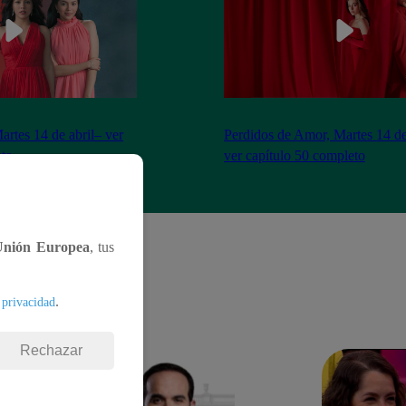
artes 14 de abril– ver
Perdidos de Amor, Martes 14 de
eto
ver capítulo 50 completo
Unión Europea
, tus
.
 privacidad
Rechazar