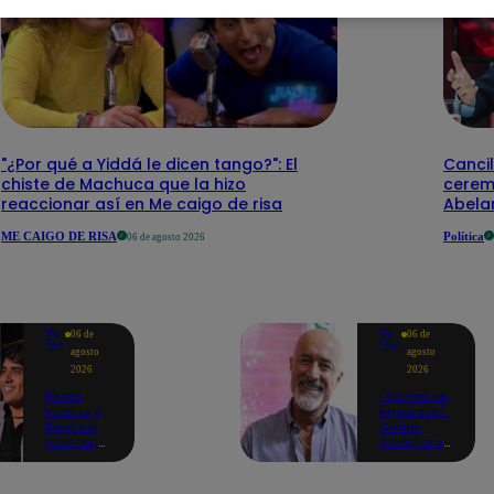
"¿Por qué a Yiddá le dicen tango?": El
Cancil
chiste de Machuca que la hizo
cerem
reaccionar así en Me caigo de risa
Abelar
ME CAIGO DE RISA
Política
06 de agosto 2026
Yo
Yo
06 de
06 de
Soy
Soy
agosto
agosto
2026
2026
Pedro
"Somos un
Infante y
equipazo":
Raphael
Carlos
cuentan
Alcántara
cómo Yo
adelanta
Soy les
lo que se
cambió la
viene en la