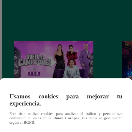
Usamos cookies para mejorar tu
Duelo de Campeones – Sábado 29 de
La ag
experiencia.
abril de 2023 – Programa Completo
brill
Duel
Este sitio utiliza cookies para analizar el tráfico y personalizar
contenido. Si estás en la
Unión Europea
, tus datos se gestionarán
según el
RGPD
.