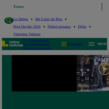
Temas
Lo último
Me Caigo de Risa
Perú Decide 202
Lo último
Me Caigo de Risa
Perú Decide 2026
Fútbol peruano
Dólar
Valentina Valiente
Política
Lima
Mundo
Te ayudo
Tendencias
TV en vivo
MENÚ
Deportes
Espectáculos