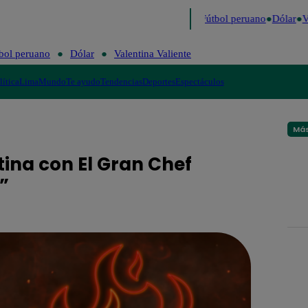
último
Me Caigo de Risa
Perú Decide 2026
Fútbol peruano
Dólar
Va
bol peruano
Dólar
Valentina Valiente
lítica
Lima
Mundo
Te ayudo
Tendencias
Deportes
Espectáculos
Más
ina con El Gran Chef
”