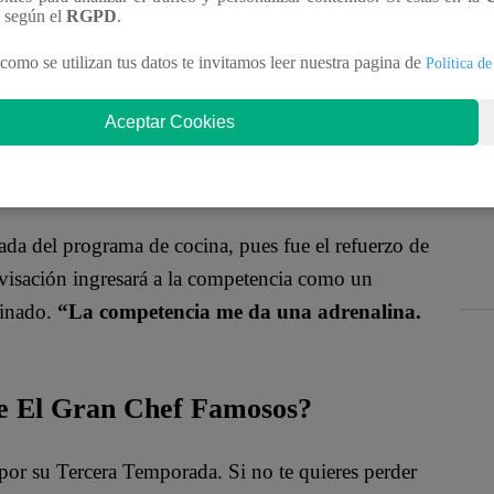
a
en una conferencia de prensa. El programa dio a
n según el
RGPD
.
es serán todo un reto para los jurados. Ellos deberán
como se utilizan tus datos te invitamos leer nuestra pagina de
Política de
Aceptar Cookies
resentado. El actor ya ha sido parte de algunas
 por haber sido convocado nuevamente.
“Latina es
ada del programa de cocina, pues fue el refuerzo de
ovisación ingresará a la competencia como un
minado.
“La competencia me da una adrenalina.
de El Gran Chef Famosos?
or su Tercera Temporada. Si no te quieres perder