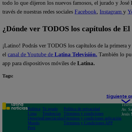
todo lo que dijeron los nuevos famosos, el jurado y José 
través de nuestras redes sociales
Facebook
,
Instagram
y
Y
¿Dónde ver TODOS los capítulos de E
¡Latino! Podrás ver TODOS los capítulos de la primera 
el
canal de Youtube de
Latina Televisión.
También lo pu
app para dispositivos móviles de
Latina.
Tags:
destacada minuto
El Gran Chef Famosos
Siguiente a
Teléf
Política
Te ayudo
Política de privacidad
Av. Sa
Lima
Tendencias
Términos y condiciones
Jesús 
Deportes
Espectáculos
Términos y condiciones aplicación
Mundo
Términos y Condiciones APP
Perú