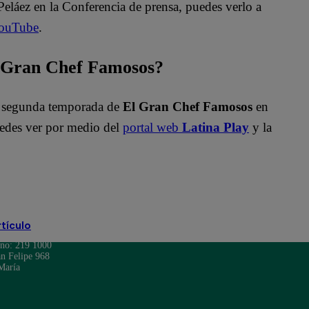
Peláez en la Conferencia de prensa, puedes verlo a
ouTube
.
l Gran Chef Famosos?
y segunda temporada de
El Gran Chef Famosos
en
edes ver por medio del
portal web
Latina Play
y la
rtículo
ono: 219 1000
n Felipe 968
María