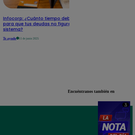
Infocorp: ¿Cuánto tiempo debe pasar
para que tus deudas no figuren en su
sistema?
Te ayudo
11 de junio 2025
Encuéntranos también en
X