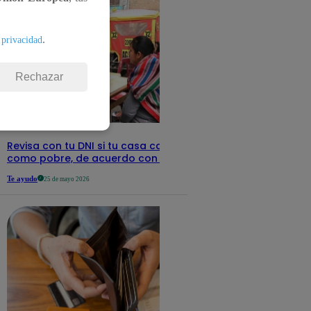
.
 privacidad
Rechazar
Revisa con tu DNI si tu casa califica
como pobre, de acuerdo con el Sisfoh
Te ayudo
25 de mayo 2026