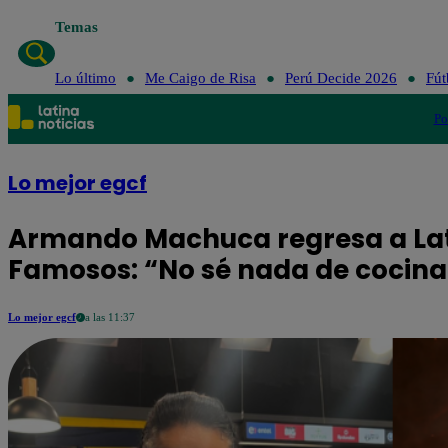
Temas
Lo 
Lo último
Me Caigo de Risa
Perú Decide 2026
Fút
Po
Lo mejor egcf
Armando Machuca regresa a Lat
Famosos: “No sé nada de cocina
Lo mejor egcf
a las 11:37