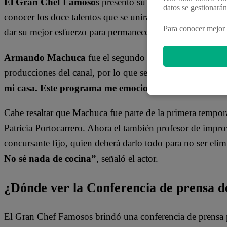
El Gran Chef Famoso
s presentó su
Tercera Temporad
datos se gestionará
conocer los doce talentos que se unirán a la cocina, quien
Para conocer mejor 
dar su mejor esfuerzo para permanecer en competencia.
Armando Machuca
fue el segundo participante en ser p
producciones del canal, por lo que se siente agradecido
mi casa. Este programa me emociona”
, contó.
Cabe resaltar que Machuca fue parte de la primera tempor
Patricia Portocarrero. Ahora el también profesor de impr
concursante fijo, quien deberá darlo todo para no ser eli
No sé nada de cocina”
, señaló el actor.
¿Dónde ver la Conferencia de prensa 
El Gran Chef Famosos brindó una conferencia de prensa p