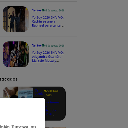
CASTING EN VIVO
Yo Soy
08 de agosto 2026
Yo Soy 2026 EN VIVO:
Cachín se une a
Raphael para cantar
una espectacular
versión de “Amor mío”
Yo Soy
08 de agosto 2026
Yo Soy 2026 EN VIVO:
¡Alejandra Guzmán,
Marcelo Motta y
Cerati dejan el rock y
se lanzan a la cumbia!
tacados
Te
26 de mayo
ayudo
2025
Revisa si tienes
deudas
consultando
con tu DNI:
aquí los
detalles
Unión Europea
, tus