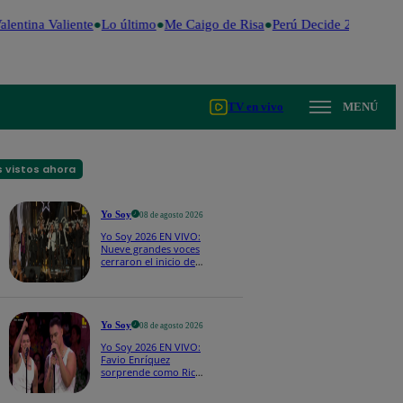
lentina Valiente
Lo último
Me Caigo de Risa
Perú Decide 2026
Fútb
TV en vivo
MENÚ
 vistos ahora
Yo Soy
08 de agosto 2026
Yo Soy 2026 EN VIVO:
Nueve grandes voces
cerraron el inicio de
Yo Soy con “We Are
the Champions”
Yo Soy
08 de agosto 2026
Yo Soy 2026 EN VIVO:
Favio Enríquez
sorprende como Ricky
Martin y pone a bailar
a todos en pleno