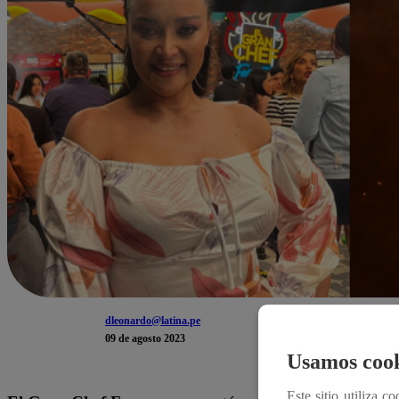
dleonardo@latina.pe
09 de agosto 2023
Usamos cook
Este sitio utiliza c