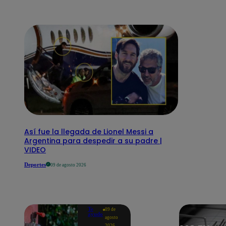
Así fue la llegada de Lionel Messi a
Argentina para despedir a su padre |
VIDEO
Deportes
09 de agosto 2026
Te
09 de
ayudo
agosto
2026