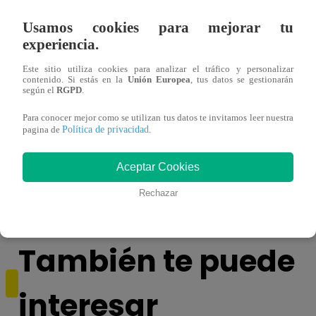
Usamos cookies para mejorar tu
experiencia.
Este sitio utiliza cookies para analizar el tráfico y personalizar
contenido. Si estás en la
Unión Europea
, tus datos se gestionarán
según el
RGPD
.
Para conocer mejor como se utilizan tus datos te invitamos leer nuestra
Política de privacidad
pagina de
.
¿Por qué Nelly Rossinelli se volvió viral
La ca
antes de Navidad?
conmo
Aceptar Cookies
Rechazar
También te puede
interesar