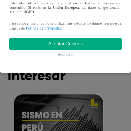
Este sitio utiliza cookies para analizar el tráfico y personalizar
¿Por qué Nelly Rossinelli se volvió viral
La ca
contenido. Si estás en la
Unión Europea
, tus datos se gestionarán
según el
RGPD
.
antes de Navidad?
conmo
Para conocer mejor como se utilizan tus datos te invitamos leer nuestra
Política de privacidad
pagina de
.
Aceptar Cookies
También te puede
Rechazar
interesar