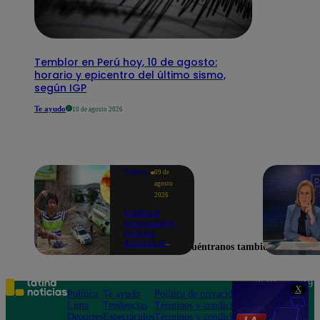
Temblor en Perú hoy, 10 de agosto:
horario y epicentro del último sismo,
según IGP
Te ayudo
10 de agosto 2026
Política
09 de
agosto
2026
El Niño a
contrarreloj:
Perú no
ejecutó el
Encuéntranos también en
58% de
acciones
para prevenir
inundaciones
Teléfono: 219
X
en puntos
Política
Te ayudo
Política de privacidad
1000
críticos de
Lima
Tendencias
Términos y condiciones
Av. San
ríos
Deportes
Espectáculos
Términos y condiciones
Felipe 968