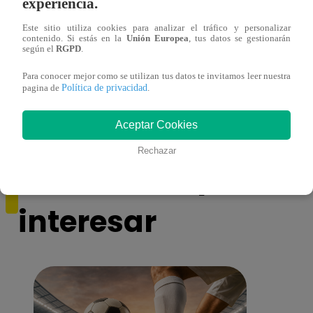
experiencia.
Este sitio utiliza cookies para analizar el tráfico y personalizar
contenido. Si estás en la
Unión Europea
, tus datos se gestionarán
según el
RGPD
.
¿Por qué Nelly Rossinelli se volvió viral
La ca
antes de Navidad?
conmo
Para conocer mejor como se utilizan tus datos te invitamos leer nuestra
Política de privacidad
pagina de
.
Aceptar Cookies
Rechazar
También te puede
interesar