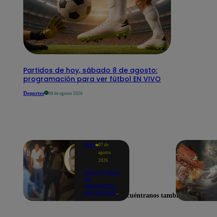
Partidos de hoy, sábado 8 de agosto:
programación para ver fútbol EN VIVO
Deportes
08 de agosto 2026
Perú
07 de
agosto
2026
Giro en caso
de
empresario
secuestrado
Encuéntranos también en
y asesinado:
Habría sido
un ajuste de