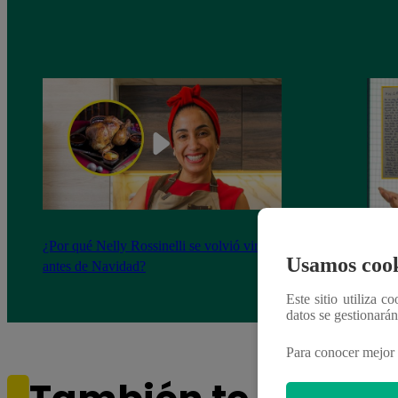
¿Por qué Nelly Rossinelli se volvió viral
La ca
Usamos cook
antes de Navidad?
conmo
Este sitio utiliza c
datos se gestionará
Para conocer mejor 