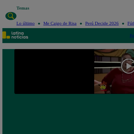
Temas
Lo último
Me C
Lo último
Me Caigo de Risa
Perú Decide 2026
Fút
Po