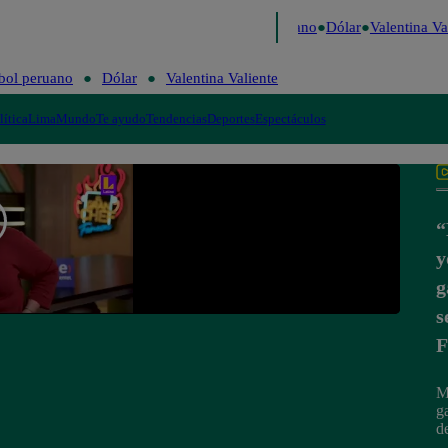
aigo de Risa
Perú Decide 2026
Fútbol peruano
Dólar
Valentina Vali
bol peruano
Dólar
Valentina Valiente
lítica
Lima
Mundo
Te ayudo
Tendencias
Deportes
Espectáculos
“
y
g
s
F
M
g
d