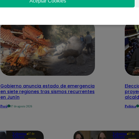
nteresar
Aceptar Cookies
Gobierno anuncia estado de emergencia
Elecci
en siete regiones tras sismos recurrentes
proye
en Junín
alcal
Perú
Política
07 de agosto 2026
Valentina
Valentina
07 de
07 de
Valiente
Valiente
agosto
agosto