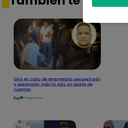
También te puede i
Giro en caso de empresario secuestrado
y asesinado: Habría sido un ajuste de
cuentas
Perú
07 de agosto 2026
Política
07 de
agosto