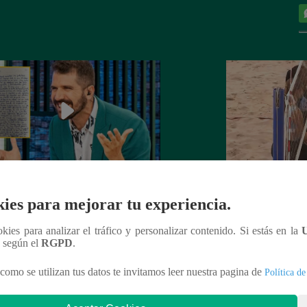
rta de despedida de José Peláez que
Hombre de PALAB
ies para mejorar tu experiencia.
vió a los fans de “El Gran Chef”
cumple su apuesta y
de STEVE PAL
ookies para analizar el tráfico y personalizar contenido. Si estás en la
n según el
RGPD
.
como se utilizan tus datos te invitamos leer nuestra pagina de
Política de