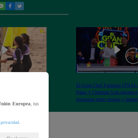
RA: José Peláez
El Gran Chef Famosos FINAL:
 se rapa tras la victoria
Palao y Christian Ysla agradece
AO
programa entre elogios y lágrim
Unión Europea
, tus
.
 privacidad