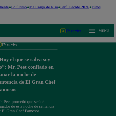
ente
Lo último
Me Caigo de Risa
Perú Decide 2026
Fútbol peruano
TV en vivo
MENÚ
TV en vivo
Hoy el que se salva soy
o”: Mr. Peet confiado en
anar la noche de
entencia de El Gran Chef
amosos
r. Peet prometió que será el
anador de esta noche de sentencia
e El Gran Chef Famosos.