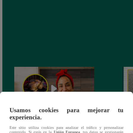
Usamos cookies para mejorar tu
experiencia.
¿Por qué Nelly Rossinelli se volvió viral
La ca
Este sitio utiliza cookies para analizar el tráfico y personalizar
antes de Navidad?
conmo
contenido. Si estás en la
Unión Europea
, tus datos se gestionarán