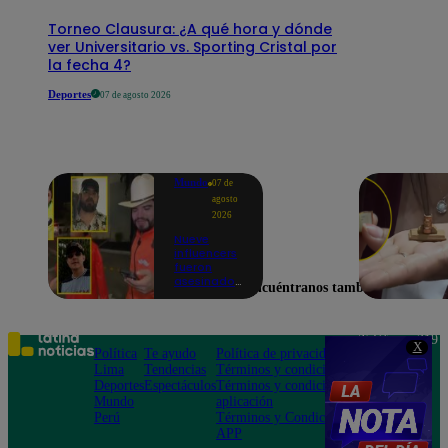
Torneo Clausura: ¿A qué hora y dónde
ver Universitario vs. Sporting Cristal por
la fecha 4?
Deportes
07 de agosto 2026
Mundo
07 de
agosto
2026
Nueve
influencers
fueron
asesinados
Encuéntranos también en
por la
guerra
interna en
el Cártel de
Teléfono: 219
X
Sinaloa
Política
Te ayudo
Política de privacidad
1000
Lima
Tendencias
Términos y condiciones
Av. San
Deportes
Espectáculos
Términos y condiciones
Felipe 968
Mundo
aplicación
Jesús María
Perú
Términos y Condiciones
APP