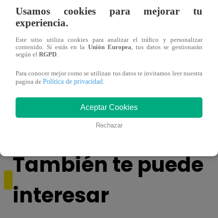
Usamos cookies para mejorar tu
experiencia.
Este sitio utiliza cookies para analizar el tráfico y personalizar
contenido. Si estás en la
Unión Europea
, tus datos se gestionarán
según el
RGPD
.
Para conocer mejor como se utilizan tus datos te invitamos leer nuestra
¿Por qué Nelly Rossinelli se volvió viral
La ca
Política de privacidad
pagina de
.
antes de Navidad?
conmo
Aceptar Cookies
Rechazar
También te puede
interesar