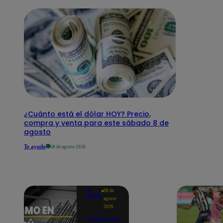
¿Cuánto está el dólar HOY? Precio,
compra y venta para este sábado 8 de
agosto
Te ayudo
08 de agosto 2026
Te
08 de
ayudo
agosto
2026
Temblor en