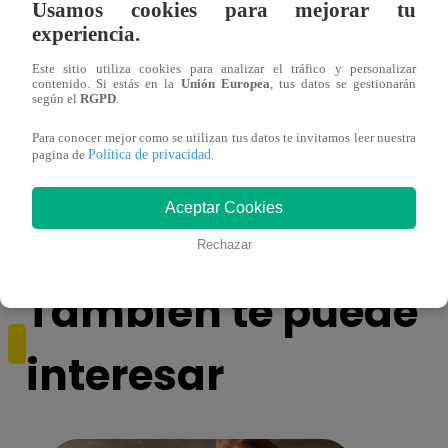
Usamos cookies para mejorar tu
experiencia.
Este sitio utiliza cookies para analizar el tráfico y personalizar
contenido. Si estás en la
Unión Europea
, tus datos se gestionarán
según el
RGPD
.
Para conocer mejor como se utilizan tus datos te invitamos leer nuestra
¿Por qué Nelly Rossinelli se volvió viral
La ca
Política de privacidad
pagina de
.
antes de Navidad?
conmo
Aceptar Cookies
Rechazar
También te puede
interesar