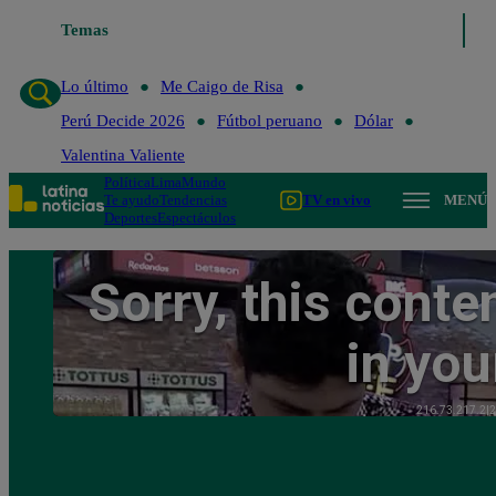
Temas
Lo último
Me Caigo de Risa
P
Lo último
Me Caigo de Risa
Perú Decide 2026
Fútbol peruano
Dólar
Valentina Valiente
Política
Lima
Mundo
Te ayudo
Tendencias
TV en vivo
MENÚ
Deportes
Espectáculos