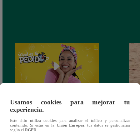
Usamos cookies para mejorar tu
Nelly Rossinelli estrena ‘¿Cuál es tu
Homb
experiencia.
Pedido?’: “Este programa me permite ser
cumpl
más yo” | ENTREVISTA
de 
Este sitio utiliza cookies para analizar el tráfico y personalizar
contenido. Si estás en la
Unión Europea
, tus datos se gestionarán
según el
RGPD
.