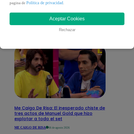
También te puede
Política de privacidad
pagina de
.
Aceptar Cookies
interesar
Rechazar
Me Caigo De Risa: El inesperado chiste de
tres actos de Manuel Gold que hizo
explotar a todo el set
ME CAIGO DE RISA
06 de agosto 2026