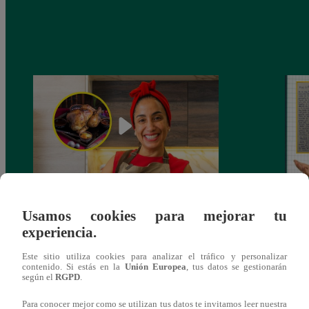
¿Por qué Nelly Rossinelli se volvió viral
La ca
Usamos cookies para mejorar tu
antes de Navidad?
conmo
experiencia.
Este sitio utiliza cookies para analizar el tráfico y personalizar
contenido. Si estás en la
Unión Europea
, tus datos se gestionarán
según el
RGPD
.
Para conocer mejor como se utilizan tus datos te invitamos leer nuestra