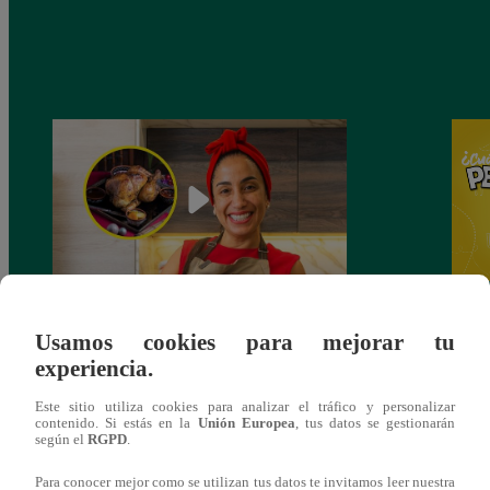
¿Por qué Nelly Rossinelli se volvió viral
Nelly
Usamos cookies para mejorar tu
antes de Navidad?
Pedid
experiencia.
más 
Este sitio utiliza cookies para analizar el tráfico y personalizar
contenido. Si estás en la
Unión Europea
, tus datos se gestionarán
según el
RGPD
.
Para conocer mejor como se utilizan tus datos te invitamos leer nuestra