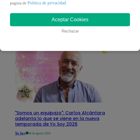
También te puede
Política de privacidad
pagina de
.
Aceptar Cookies
interesar
Rechazar
"Somos un equipazo": Carlos Alcántara
adelanta lo que se viene en la nueva
temporada de Yo Soy 2026
Yo Soy
06 de agosto 2026