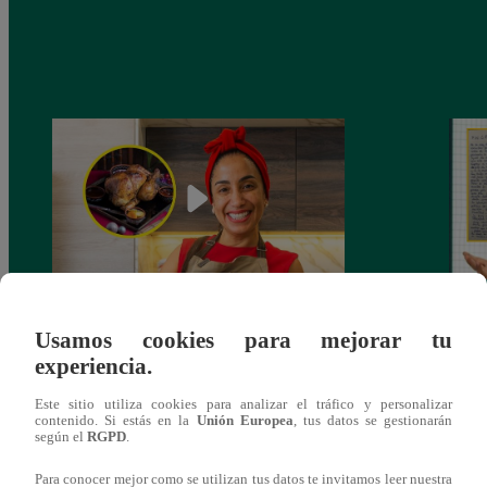
¿Por qué Nelly Rossinelli se volvió viral
La ca
Usamos cookies para mejorar tu
antes de Navidad?
conmo
experiencia.
Este sitio utiliza cookies para analizar el tráfico y personalizar
contenido. Si estás en la
Unión Europea
, tus datos se gestionarán
según el
RGPD
.
Para conocer mejor como se utilizan tus datos te invitamos leer nuestra