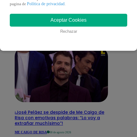
También te puede
Política de privacidad
pagina de
.
Aceptar Cookies
interesar
Rechazar
¡José Peláez se despide de Me Caigo de
Risa con emotivas palabras: “Lo voy a
extrañar muchísimo”!
ME CAIGO DE RISA
08 de agosto 2026