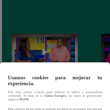
Usamos cookies para mejorar tu
En Tu Defensa: Vecinos de Surco
¿Qué 
experiencia.
enfrentados por “muro de la discordia”
de vi
Este sitio utiliza cookies para analizar el tráfico y personalizar
contenido. Si estás en la
Unión Europea
, tus datos se gestionarán
según el
RGPD
.
Para conocer mejor como se utilizan tus datos te invitamos leer nuestra