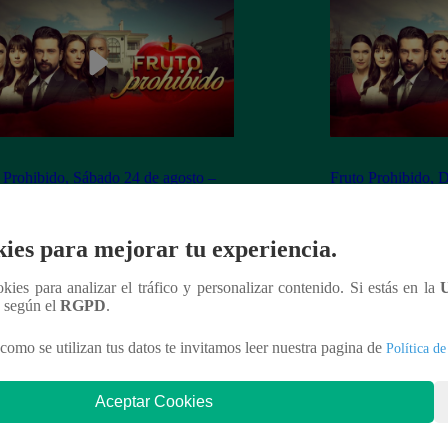
 Prohibido, Sábado 24 de agosto –
Fruto Prohibido, 
apítulo 209 completo (online y
ver capítulo 210 c
ol)
español)
ies para mejorar tu experiencia.
ookies para analizar el tráfico y personalizar contenido. Si estás en la
n según el
RGPD
.
nteresar
como se utilizan tus datos te invitamos leer nuestra pagina de
Política de
Aceptar Cookies