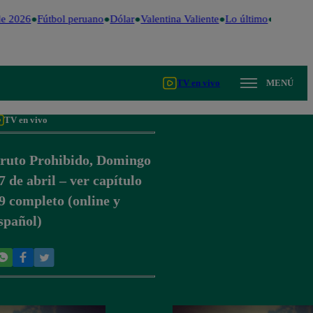
e 2026
Fútbol peruano
Dólar
Valentina Valiente
Lo último
Me Caigo
TV en vivo
MENÚ
TV en vivo
ruto Prohibido, Domingo
7 de abril – ver capítulo
9 completo (online y
spañol)