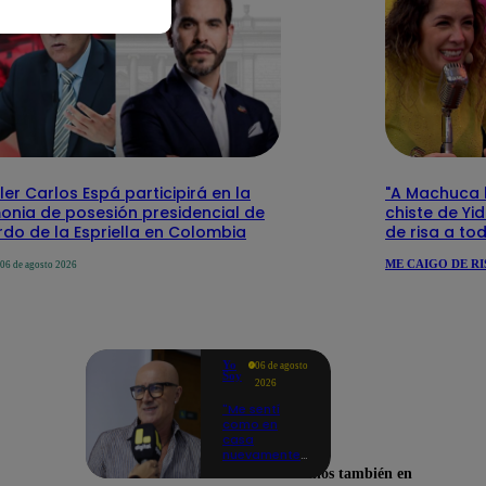
ler Carlos Espá participirá en la
"A Machuca le
onia de posesión presidencial de
chiste de Yi
do de la Espriella en Colombia
de risa a to
ME CAIGO DE RI
06 de agosto 2026
Yo
06 de agosto
Soy
2026
"Me sentí
como en
casa
nuevamente":
Cachín
Encuéntranos también en
emocionado