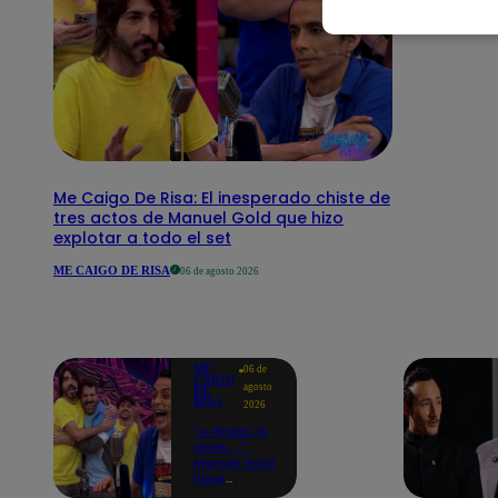
Me Caigo De Risa: El inesperado chiste de
tres actos de Manuel Gold que hizo
explotar a todo el set
ME CAIGO DE RISA
06 de agosto 2026
ME
06 de
CAIGO
agosto
DE
RISA
2026
"A Peláez le
dicen...":
Manuel Gold
hace
explotar de