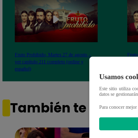
Fruto Prohibido, Martes 27 de agosto –
Fruto
ver capítulo 211 completo (online y
ver c
español)
españ
Usamos cook
Este sitio utiliza c
datos se gestionará
También te puede i
Para conocer mejor 