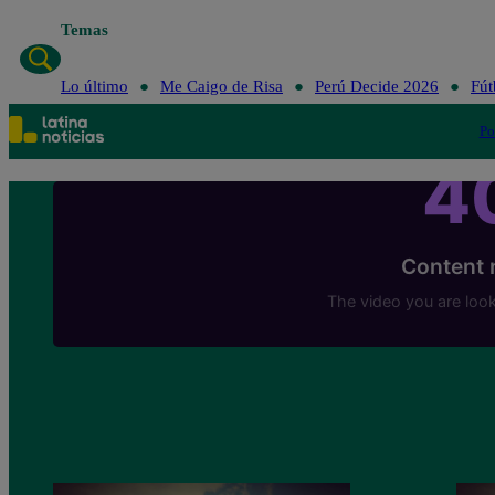
Temas
Lo último
Me Caigo de Risa
Perú Decide 2026
Fút
Po