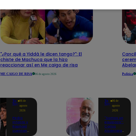
"¿Por qué a Yiddá le dicen tango?": El
Cancil
chiste de Machuca que la hizo
cerem
reaccionar así en Me caigo de risa
Abelar
ME CAIGO DE RISA
Política
06 de agosto 2026
Yo
Yo
06 de
06 de
Soy
Soy
agosto
agosto
2026
2026
Pedro
"Somos un
Infante y
equipazo":
Raphael
Carlos
cuentan
Alcántara
cómo Yo
adelanta