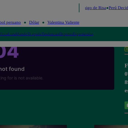
Lo último
Me Caigo de Risa
Perú Decid
bol peruano
Dólar
Valentina Valiente
lítica
Lima
Mundo
Te ayudo
Tendencias
Deportes
Espectáculos
F
0
8
e