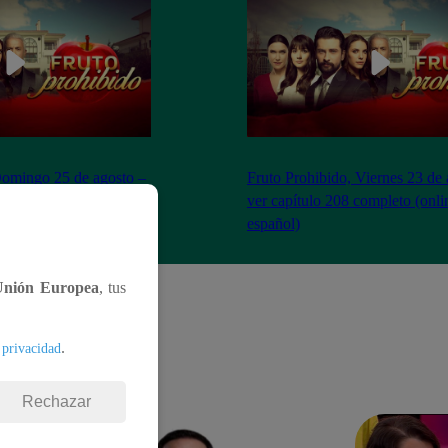
Domingo 25 de agosto –
Fruto Prohibido, Viernes 23 de 
ompleto (online y
ver capítulo 208 completo (onli
español)
Unión Europea
, tus
.
 privacidad
Rechazar