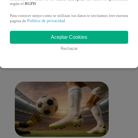
español)
españ
según el
RGPD
.
Para conocer mejor como se utilizan tus datos te invitamos leer nuestra
Política de privacidad
pagina de
.
También te puede
Aceptar Cookies
Rechazar
interesar