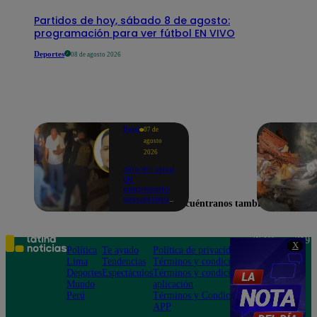
Partidos de hoy, sábado 8 de agosto:
programación para ver fútbol EN VIVO
Deportes
08 de agosto 2026
Perú
07 de
agosto
2026
Giro en caso
de
empresario
secuestrado
Encuéntranos también en
y asesinado:
Habría sido
un ajuste de
cuentas
Teléfono: 219
X
Política
Te ayudo
Política de privacidad
1000
Lima
Tendencias
Términos y condiciones
Av. San
Deportes
Espectáculos
Términos y condiciones
Felipe 968
Mundo
aplicación
Jesús María
Perú
Términos y Condiciones
APP