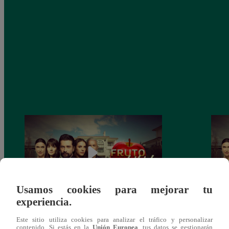
Usamos cookies para mejorar tu
experiencia.
Fruto Prohibido, Martes 27 de agosto –
Fruto
Este sitio utiliza cookies para analizar el tráfico y personalizar
ver capítulo 211 completo (online y
ver c
contenido. Si estás en la
Unión Europea
, tus datos se gestionarán