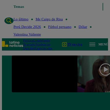
Temas
Lo último
Me Caigo de R
Lo último
Me Caigo de Risa
Perú Decide 2026
Fútbol peruano
Dólar
Valentina Valiente
Política
Lima
Mundo
Te ayudo
Tendencias
TV en vivo
MENÚ
Deportes
Espectáculos