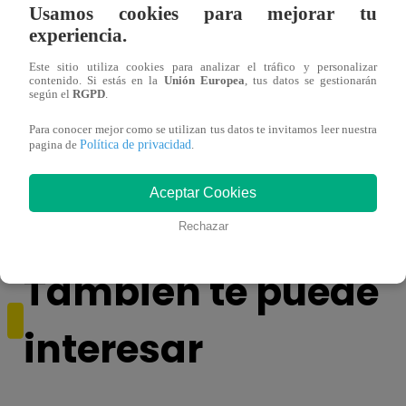
Usamos cookies para mejorar tu
experiencia.
Este sitio utiliza cookies para analizar el tráfico y personalizar
contenido. Si estás en la
Unión Europea
, tus datos se gestionarán
según el
RGPD
.
Para conocer mejor como se utilizan tus datos te invitamos leer nuestra
Política de privacidad
pagina de
.
Muere exparticipante de La Voz Colombia
Niño 
tras denunciar negligencia médica
deng
Aceptar Cookies
Rechazar
También te puede
interesar