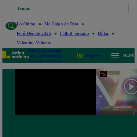
Temas
Lo último
Me Caigo de Ri
Lo último
Me Caigo de Risa
Perú Decide 2026
Fútbol peruano
Dólar
Valentina Valiente
Política
Lima
Mundo
Te ayudo
Tendencias
TV en vivo
MENÚ
Deportes
Espectáculos