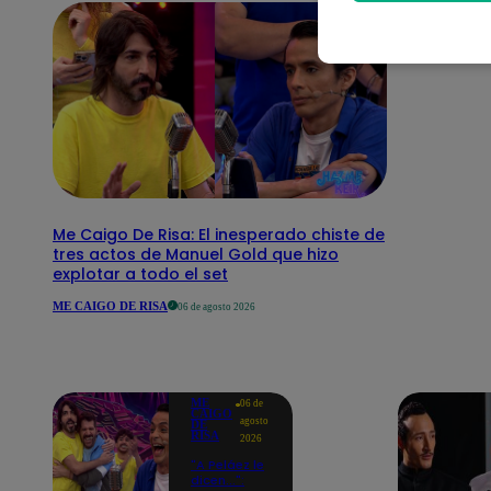
Me Caigo De Risa: El inesperado chiste de
tres actos de Manuel Gold que hizo
explotar a todo el set
ME CAIGO DE RISA
06 de agosto 2026
ME
06 de
CAIGO
agosto
DE
RISA
2026
"A Peláez le
dicen...":