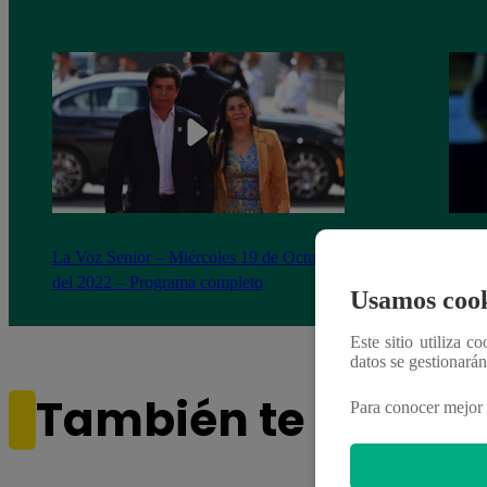
La Voz Senior – Miércoles 19 de Octubre
Otoni
del 2022 – Programa completo
canta
Usamos cook
Este sitio utiliza c
datos se gestionará
También te puede i
Para conocer mejor 