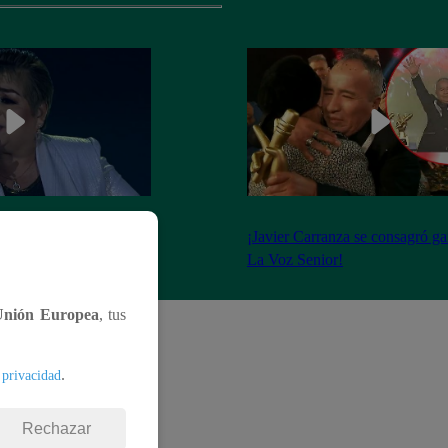
 llevó todos los
¡Javier Carranza se consagró g
dad blanca”
La Voz Senior!
Unión Europea
, tus
.
 privacidad
Rechazar