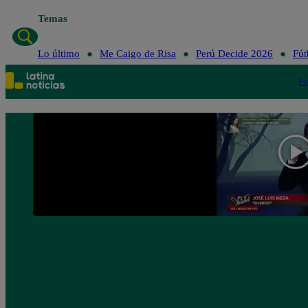
Temas
Lo último
Me Caigo de Risa
Perú Decide 2026
Fút
Po