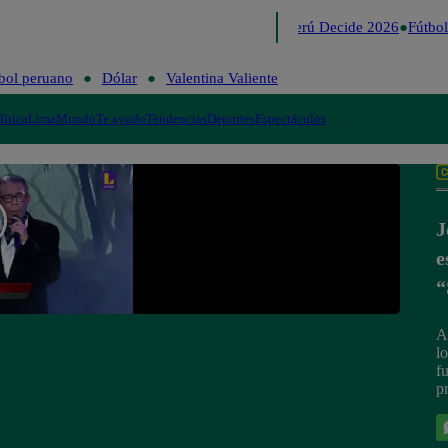
Lo último
Me Caigo de Risa
Perú Decide 2026
Fútbol
bol peruano
Dólar
Valentina Valiente
lítica
Lima
Mundo
Te ayudo
Tendencias
Deportes
Espectáculos
J
e
“
A
l
f
p