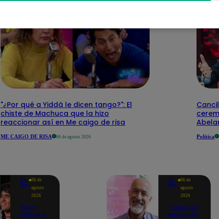
"¿Por qué a Yiddá le dicen tango?": El
Cancil
chiste de Machuca que la hizo
cerem
reaccionar así en Me caigo de risa
Abelar
ME CAIGO DE RISA
Política
06 de agosto 2026
Yo
Yo
06 de
06 de
Soy
Soy
agosto
agosto
2026
2026
Pedro
"Somos un
Infante y
equipazo":