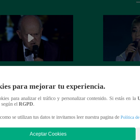
el Darío cerró la Gran Final
Ana María Rossi se
ndo “Volver”
aplausos con “Ciu
ies para mejorar tu experiencia.
ookies para analizar el tráfico y personalizar contenido. Si estás en la
n según el
RGPD
.
nteresar
como se utilizan tus datos te invitamos leer nuestra pagina de
Política de
Aceptar Cookies