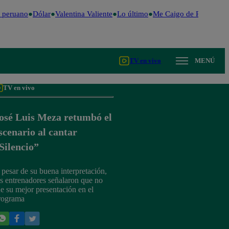
 peruano
Dólar
Valentina Valiente
Lo último
Me Caigo de Risa
Perú 
TV en vivo
MENÚ
TV en vivo
osé Luis Meza retumbó el
scenario al cantar
Silencio”
 pesar de su buena interpretación,
os entrenadores señalaron que no
ue su mejor presentación en el
rograma