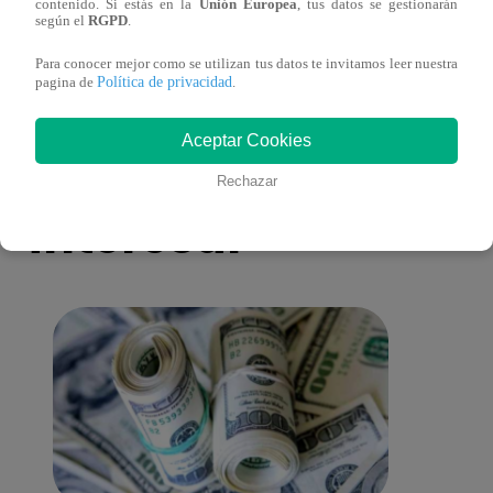
Muere exparticipante de La Voz Colombia
La Vo
contenido. Si estás en la
Unión Europea
, tus datos se gestionarán
según el
RGPD
.
tras denunciar negligencia médica
2023
Para conocer mejor como se utilizan tus datos te invitamos leer nuestra
Política de privacidad
pagina de
.
Aceptar Cookies
También te puede
Rechazar
interesar