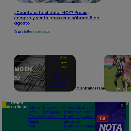
¿Cuánto está el dólar HOY? Precio,
compra y venta para este sábado 8 de
agosto
Te ayudo
08 de agosto 2026
Te
08 de
ayudo
agosto
2026
Temblor en
Perú hoy, 8
de agosto:
horario y
Encuéntranos también en
epicentro
del último
sismo,
según IGP
Teléfono: 219
X
Política
Te ayudo
Política de privacidad
1000
Lima
Tendencias
Términos y condiciones
Av. San
Deportes
Espectáculos
Términos y condiciones
Felipe 968
Mundo
aplicación
Jesús María
Perú
Términos y Condiciones
APP