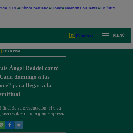
ide 2026
Fútbol peruano
Dólar
Valentina Valiente
Lo último
Me Cai
TV en vivo
MENÚ
TV en vivo
uis Ángel Reddel cantó
Cada domingo a las
oce” para llegar a la
emifinal
l final de su presentación, él y su
sposa recibieron una gran sorpresa.