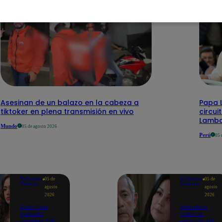
Asesinan de un balazo en la cabeza a
Papa L
tiktoker en plena transmisión en vivo
circui
Lamb
Mundo
05 de agosto 2026
Perú
05 
Valentina
Valentina
05 de
05 de
Valiente
Valiente
agosto
agosto
2026
2026
Valentina
Valentina
Valiente
Valiente
capítulo 108:
capítulo 108: