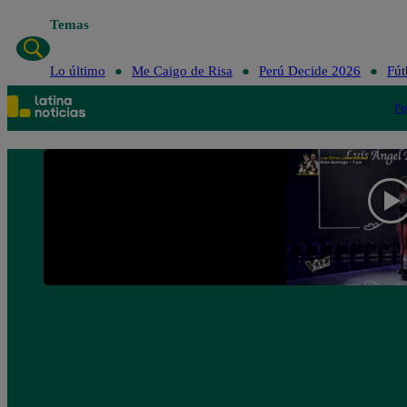
Temas
Lo último
Me Caigo de Risa
Perú Decide 2026
Fút
Po