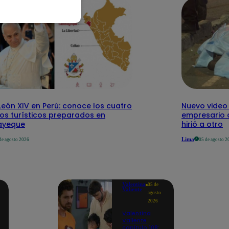
eón XIV en Perú: conoce los cuatro
Nuevo video
tos turísticos preparados en
empresario 
ayeque
hirió a otro
Lima
de agosto 2026
05 de agosto 2
Valentina
05 de
Valiente
agosto
2026
Valentina
Valiente
capítulo 108: