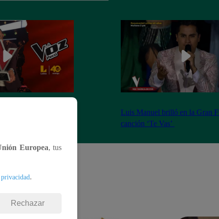
”: Luis Manuel es el
Luis Manuel brilló en la Gran F
ta temporada
canción ‘Te Vas’
Unión Europea
, tus
.
 privacidad
Rechazar