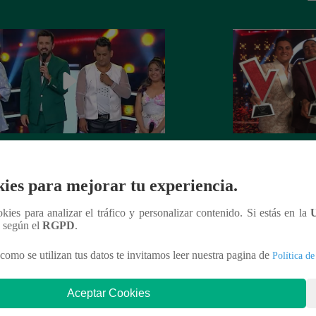
z Perú – Sábado 18 de marzo del
“La Voz Perú 2023
 – Programa completo
ganador de la sex
ies para mejorar tu experiencia.
ookies para analizar el tráfico y personalizar contenido. Si estás en la
n según el
RGPD
.
nteresar
como se utilizan tus datos te invitamos leer nuestra pagina de
Política de
Aceptar Cookies