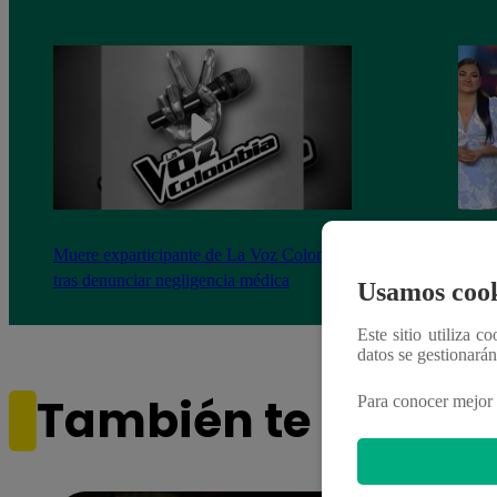
Muere exparticipante de La Voz Colombia
La Vo
tras denunciar negligencia médica
2023
Usamos cook
Este sitio utiliza c
datos se gestionará
También te puede i
Para conocer mejor 