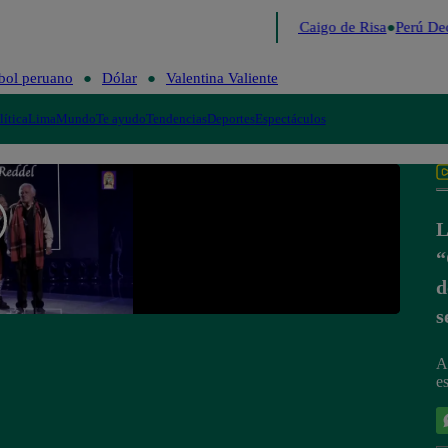
Lo último
Me Caigo de Risa
Perú Dec
bol peruano
Dólar
Valentina Valiente
lítica
Lima
Mundo
Te ayudo
Tendencias
Deportes
Espectáculos
L
“
d
s
A
e