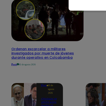
Ordenan excarcelar a militares
investigados por muerte de jóvenes
durante operativo en Colcabamba
Perú
05 de agosto 2026
Perú
05 de
agosto
2026
Chiclayo se
alista para
recibir al