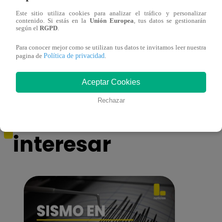
Este sitio utiliza cookies para analizar el tráfico y personalizar
contenido. Si estás en la
Unión Europea
, tus datos se gestionarán
según el
RGPD
.
Muere exparticipante de La Voz Colombia
La Vo
Para conocer mejor como se utilizan tus datos te invitamos leer nuestra
tras denunciar negligencia médica
2023
Política de privacidad
pagina de
.
Aceptar Cookies
Rechazar
También te puede
interesar