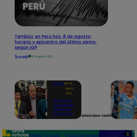
Temblor en Perú hoy, 8 de agosto:
horario y epicentro del último sismo,
según IGP
Te ayudo
08 de agosto 2026
Política
07 de
agosto
2026
Elecciones
Municipales:
presentan
proyecto de
Encuéntranos también en
ley para
impedir que
alcaldes
busquen
Teléfono: 219
X
reelección
Política
Te ayudo
Política de privacidad
1000