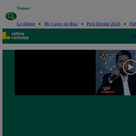
Temas
Lo último
Me Caigo de Risa
Perú Decide 2026
Fút
Po