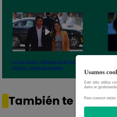
La Voz Senior – Miércoles 19 de Octubre
Otoni
del 2022 – Programa completo
canta
Usamos cook
Este sitio utiliza c
datos se gestionará
También te puede i
Para conocer mejor 