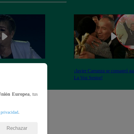
 llevó todos los
¡Javier Carranza se consagró g
dad blanca”
La Voz Senior!
Unión Europea
, tus
.
 privacidad
Rechazar