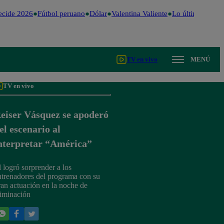
cide 2026
Fútbol peruano
Dólar
Valentina Valiente
Lo último
Me Ca
TV en vivo
MENÚ
TV en vivo
eiser Vásquez se apoderó
el escenario al
nterpretar “América”
l logró sorprender a los
ntrenadores del programa con su
ran actuación en la noche de
liminación