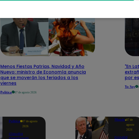
Menos Fiestas Patrias, Navidad y Año
"En La
Nuevo: ministro de Economía anuncia
extra
que se moverán los feriados a los
por e
viernes
Yo Soy
Política
07 de agosto 2026
Mundo
07 de
Política
07 de agosto
agosto
2026
2026
Claudia
Donald
Sheinbaum