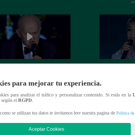
el Darío cerró la Gran Final
Ana María Rossi se
ndo “Volver”
aplausos con “Ciu
ies para mejorar tu experiencia.
ookies para analizar el tráfico y personalizar contenido. Si estás en la
n según el
RGPD
.
nteresar
como se utilizan tus datos te invitamos leer nuestra pagina de
Política de
Aceptar Cookies