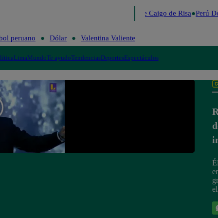
Lo último
Me Caigo de Risa
Perú De
bol peruano
Dólar
Valentina Valiente
lítica
Lima
Mundo
Te ayudo
Tendencias
Deportes
Espectáculos
R
d
i
É
e
g
e