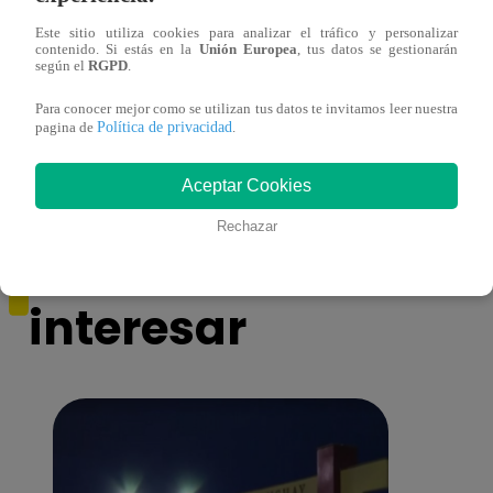
Este sitio utiliza cookies para analizar el tráfico y personalizar
contenido. Si estás en la
Unión Europea
, tus datos se gestionarán
según el
RGPD
.
Muere exparticipante de La Voz Colombia
La Vo
Para conocer mejor como se utilizan tus datos te invitamos leer nuestra
tras denunciar negligencia médica
2023
Política de privacidad
pagina de
.
Aceptar Cookies
Rechazar
También te puede
interesar