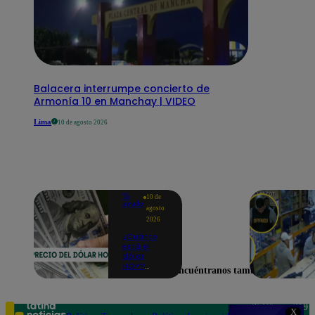
Balacera interrumpe concierto de
Armonía 10 en Manchay | VIDEO
Lima
10 de agosto 2026
Te
10 de
ayudo
agosto
2026
¿Cuánto
está el
dólar
HOY?
Encuéntranos también en
Precio,
compra y
venta para
este lunes
Teléfono: 219
X