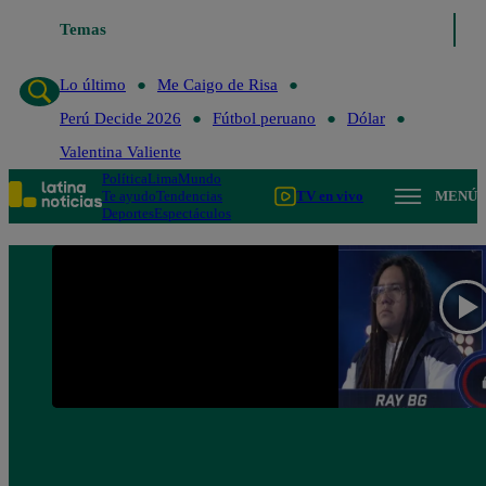
Temas
Lo último
Me Caigo de Risa
Perú Decide 2
Lo último
Me Caigo de Risa
Perú Decide 2026
Fútbol peruano
Dólar
Valentina Valiente
Política
Lima
Mundo
Te ayudo
Tendencias
TV en vivo
MENÚ
Deportes
Espectáculos