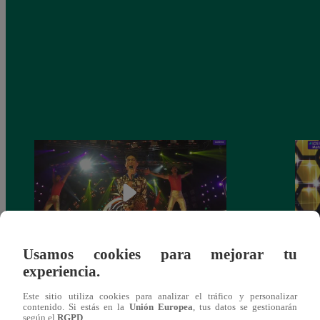
Usamos cookies para mejorar tu
experiencia.
Fiesta latina: Mira el gran reto que
Los C
cumplieron los finalistas este sábado
de no
Este sitio utiliza cookies para analizar el tráfico y personalizar
comp
contenido. Si estás en la
Unión Europea
, tus datos se gestionarán
según el
RGPD
.