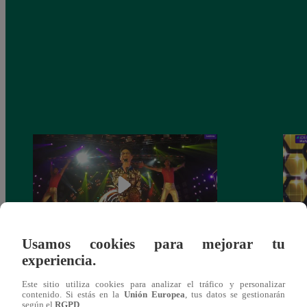
Usamos cookies para mejorar tu
experiencia.
Fiesta latina: Mira el gran reto que
Los C
cumplieron los finalistas este sábado
de no
Este sitio utiliza cookies para analizar el tráfico y personalizar
comp
contenido. Si estás en la
Unión Europea
, tus datos se gestionarán
según el
RGPD
.