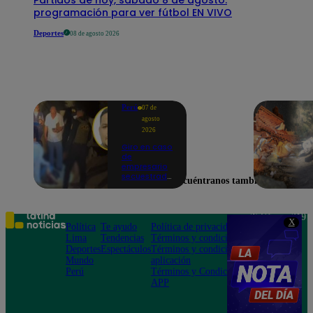
programación para ver fútbol EN VIVO
Deportes
08 de agosto 2026
Perú
07 de
agosto
2026
Giro en caso
de
empresario
secuestrado
Encuéntranos también en
y asesinado:
Habría sido
un ajuste de
cuentas
Teléfono: 219
X
Política
Te ayudo
Política de privacidad
1000
Lima
Tendencias
Términos y condiciones
Av. San
Deportes
Espectáculos
Términos y condiciones
Felipe 968
Mundo
aplicación
Jesús María
Perú
Términos y Condiciones
APP