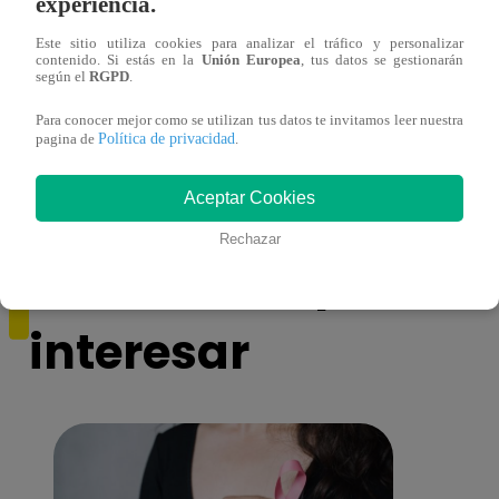
experiencia.
Este sitio utiliza cookies para analizar el tráfico y personalizar
contenido. Si estás en la
Unión Europea
, tus datos se gestionarán
según el
RGPD
.
Monique Pardo y Adriana Zubiate jugaron
Adria
Para conocer mejor como se utilizan tus datos te invitamos leer nuestra
Política de privacidad
a la ‘Carta dulce’ en Noche de Patas
al ‘T
pagina de
.
Aceptar Cookies
Rechazar
También te puede
interesar