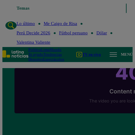
Temas
Lo último
Me Caigo de Risa
Lo último
Me Caigo de Risa
Perú Decide 2026
Fútbol peruano
Dólar
Valentina Valiente
Política
Lima
Mundo
Te ayudo
Tendencias
TV en vivo
MENÚ
Deportes
Espectáculos