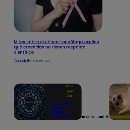
Mitos sobre el cáncer: oncólogo explica
qué creencias no tienen respaldo
científico
Te ayudo
08 de agosto 2026
Tendencias
08 de
agosto
2026
Horóscopo de
HOY, 8 de
agosto:
¿cómo te irá
Encuéntranos también en
en el amor y
trabajo, según
la IA?