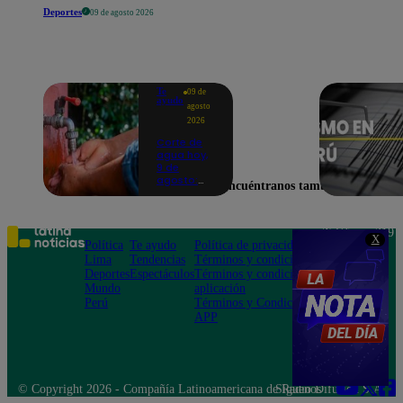
Deportes
09 de agosto 2026
Te
09 de
ayudo
agosto
2026
Corte de
agua hoy,
9 de
agosto:
Encuéntranos también en
horarios y
distritos
afectados
sin el
Teléfono: 219
X
servicio de
Política
Te ayudo
Política de privacidad
1000
Sedapal
Lima
Tendencias
Términos y condiciones
Av. San
Deportes
Espectáculos
Términos y condiciones
Felipe 968
Mundo
aplicación
Jesús María
Perú
Términos y Condiciones
APP
© Copyright 2026 - Compañía Latinoamericana de Radio Difusión S.A.
Síguenos