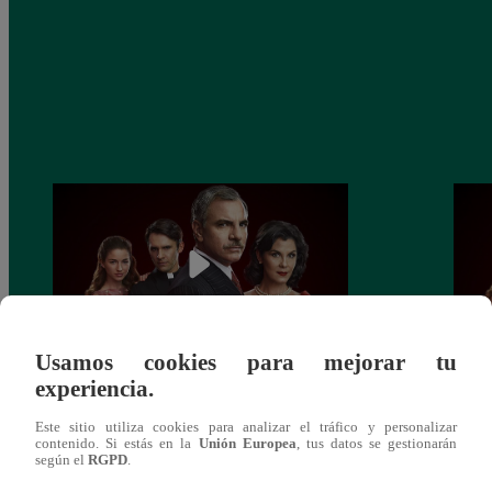
Usamos cookies para mejorar tu
experiencia.
Perdona nuestros pecados: Capítulo 174
Perdo
Completo (Ver Online)
Compl
Este sitio utiliza cookies para analizar el tráfico y personalizar
contenido. Si estás en la
Unión Europea
, tus datos se gestionarán
según el
RGPD
.