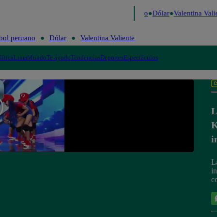
igo de Risa
Perú Decide 2026
Fútbol peruano
Dólar
Valentina Valie
bol peruano
Dólar
Valentina Valiente
lítica
Lima
Mundo
Te ayudo
Tendencias
Deportes
Espectáculos
L
K
i
L
i
c