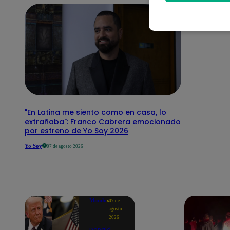
"En Latina me siento como en casa, lo
extrañaba": Franco Cabrera emocionado
por estreno de Yo Soy 2026
Yo Soy
07 de agosto 2026
Mundo
07 de
agosto
2026
Donald