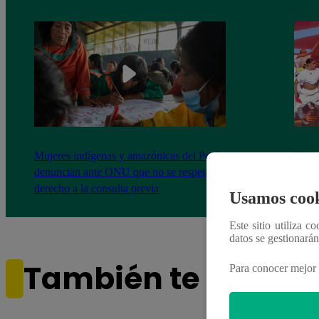
Mujeres indígenas y amazónicas del Perú
EBAC
denuncian ante ONU que no se respeta su
la Gr
derecho a la consulta previa
Usamos cook
Este sitio utiliza c
datos se gestionará
También te puede i
Para conocer mejor 