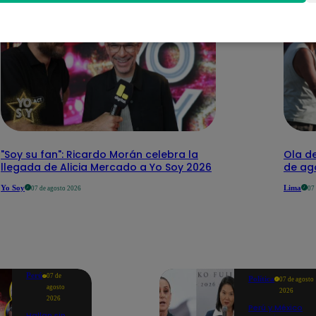
"Soy su fan": Ricardo Morán celebra la
Ola de
llegada de Alicia Mercado a Yo Soy 2026
de ago
Yo Soy
Lima
07 de agosto 2026
07
Perú
07 de
Política
07 de agosto
agosto
2026
2026
Perú y México
Hallan sin