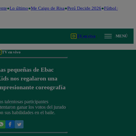
nte
Lo último
Me Caigo de Risa
Perú Decide 2026
Fútbol peruano
D
TV en vivo
MENÚ
TV en vivo
as pequeñas de Ebac
ids nos regalaron una
mpresionante coreografía
as talentosas participantes
ntentaron ganar los votos del jurado
on sus habilidades en el baile.