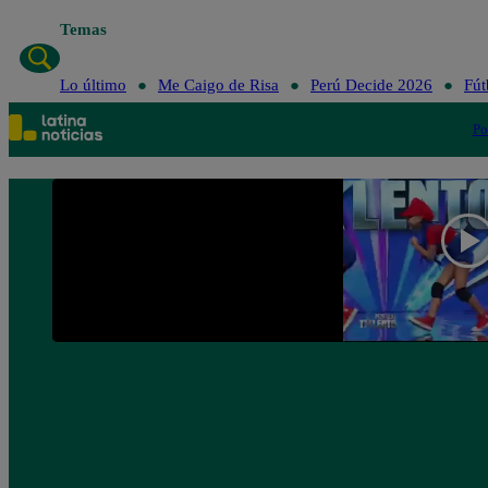
Temas
Lo último
Me Ca
Lo último
Me Caigo de Risa
Perú Decide 2026
Fút
Po