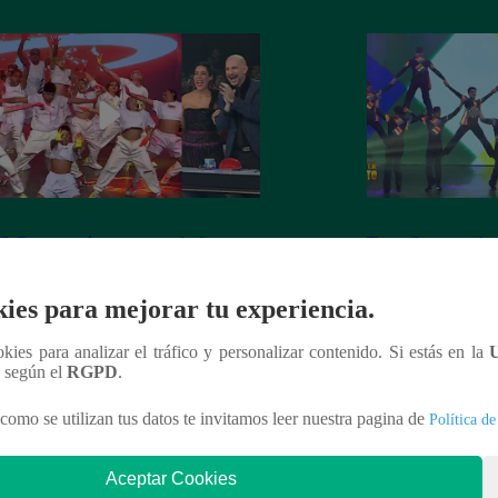
 Crew armó una tremenda fiesta en
Team Samegender 
an Final
escenario de Perú 
ies para mejorar tu experiencia.
ookies para analizar el tráfico y personalizar contenido. Si estás en la
n según el
RGPD
.
nteresar
como se utilizan tus datos te invitamos leer nuestra pagina de
Política de
Aceptar Cookies