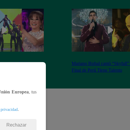
se apoderó del
Mariano Bisbal cantó “Skyfall”
Tiene Talento
Final de Perú Tiene Talento
Unión Europea
, tus
.
 privacidad
Rechazar