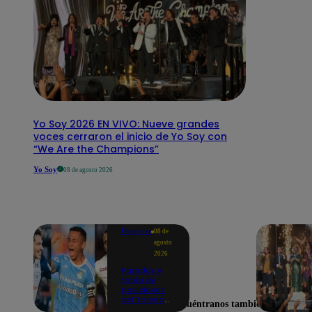
Yo Soy 2026 EN VIVO: Nueve grandes
voces cerraron el inicio de Yo Soy con
“We Are the Champions”
Yo Soy
08 de agosto 2026
Deportes
08 de
agosto
2026
Partidos y
tabla de
posiciones
del Torneo
Encuéntranos también en
Clausura EN