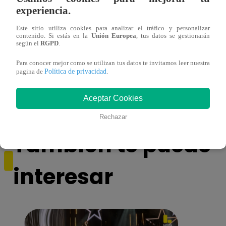
experiencia.
Este sitio utiliza cookies para analizar el tráfico y personalizar
contenido. Si estás en la
Unión Europea
, tus datos se gestionarán
según el
RGPD
.
Mujeres indígenas y amazónicas del Perú
EBAC
Para conocer mejor como se utilizan tus datos te invitamos leer nuestra
denuncian ante ONU que no se respeta su
la Gr
Política de privacidad
pagina de
.
derecho a la consulta previa
Aceptar Cookies
Rechazar
También te puede
interesar