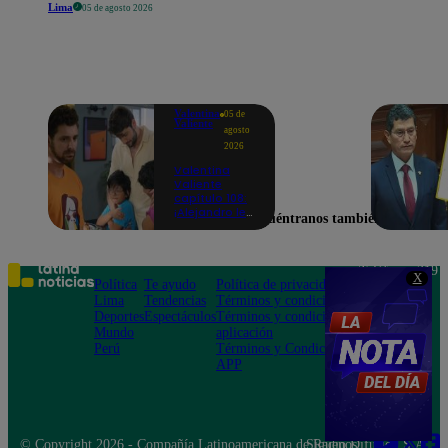
Lima
05 de agosto 2026
Valentina
05 de
Valiente
agosto
2026
Valentina
Valiente
capítulo 108:
¡Alejandro le
Encuéntranos también en
promete a
Lolo y Tony
que siempre
estará para
Teléfono: 219
X
ellos, pase lo
Política
Te ayudo
Política de privacidad
1000
que pase con
Lima
Tendencias
Términos y condiciones
Av. San
Valentina!
Deportes
Espectáculos
Términos y condiciones
Felipe 968
Mundo
aplicación
Jesús María
Perú
Términos y Condiciones
APP
© Copyright 2026 - Compañía Latinoamericana de Radio Difusión S.A.
Síguenos