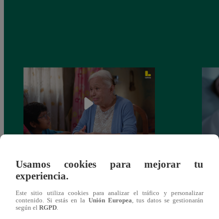
Valentina Valiente capítulo 43: ¡Dolores
Valen
Usamos cookies para mejorar tu
toma una difícil decisión por el futuro de
despi
experiencia.
sus nietos!
Este sitio utiliza cookies para analizar el tráfico y personalizar
contenido. Si estás en la
Unión Europea
, tus datos se gestionarán
según el
RGPD
.