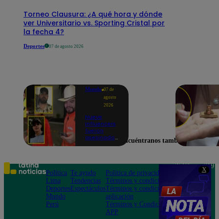
Torneo Clausura: ¿A qué hora y dónde
ver Universitario vs. Sporting Cristal por
la fecha 4?
Deportes
07 de agosto 2026
Mundo
07 de
agosto
2026
Nueve
influencers
fueron
asesinados
Encuéntranos también en
por la
guerra
interna en
el Cártel de
Teléfono: 219
X
Sinaloa
Política
Te ayudo
Política de privacidad
1000
Lima
Tendencias
Términos y condiciones
Av. San
Deportes
Espectáculos
Términos y condiciones
Felipe 968
Mundo
aplicación
Jesús María
Perú
Términos y Condiciones
APP