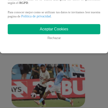
(online y español)
(onli
según el
RGPD
.
Para conocer mejor como se utilizan tus datos te invitamos leer nuestra
Política de privacidad
pagina de
.
También te puede
Aceptar Cookies
Rechazar
interesar