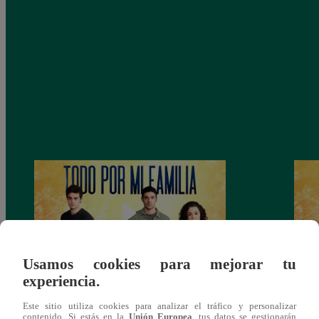
Usamos cookies para mejorar tu
experiencia.
Todo por mi familia, Sábado 13 de
Todo 
Este sitio utiliza cookies para analizar el tráfico y personalizar
diciembre – capítulo 162, completo
dicie
contenido. Si estás en la
Unión Europea
, tus datos se gestionarán