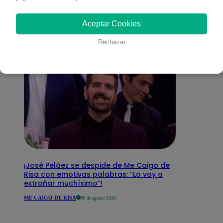
interesar
Aceptar Cookies
Rechazar
¡José Peláez se despide de Me Caigo de
Risa con emotivas palabras: “Lo voy a
extrañar muchísimo”!
ME CAIGO DE RISA
08 de agosto 2026