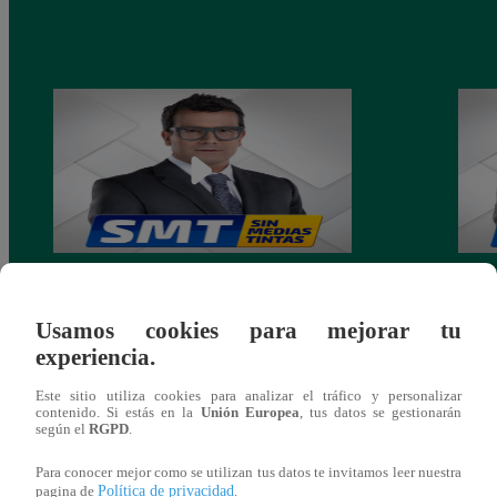
SIN MEDIAS TINTAS: DOMINGO 23
SIN 
DE JUNIO DEL 2024
DEL 
Usamos cookies para mejorar tu
experiencia.
Este sitio utiliza cookies para analizar el tráfico y personalizar
contenido. Si estás en la
Unión Europea
, tus datos se gestionarán
según el
RGPD
.
También te puede
Para conocer mejor como se utilizan tus datos te invitamos leer nuestra
Política de privacidad
pagina de
.