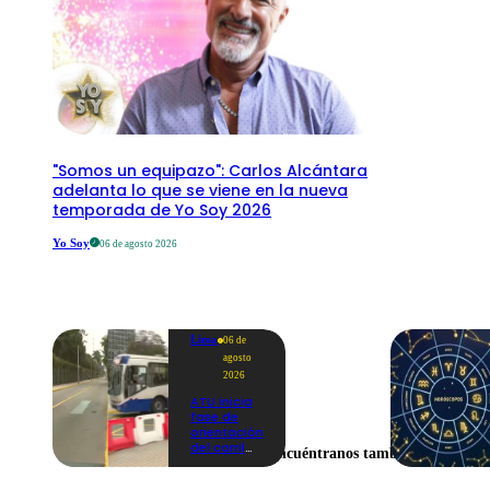
"Somos un equipazo": Carlos Alcántara
adelanta lo que se viene en la nueva
temporada de Yo Soy 2026
Yo Soy
06 de agosto 2026
Lima
06 de
agosto
2026
ATU inicia
fase de
orientación
del carril
Encuéntranos también en
exclusivo
para el