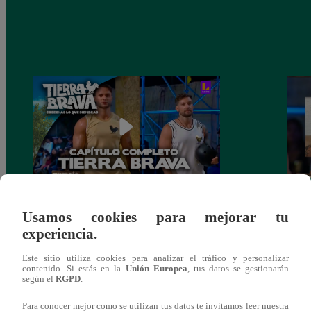
PROGRAMA COMPLETO – Capítulo
Final
Usamos cookies para mejorar tu
136 | Domingo 21 de marzo
de Lu
experiencia.
comp
Este sitio utiliza cookies para analizar el tráfico y personalizar
contenido. Si estás en la
Unión Europea
, tus datos se gestionarán
según el
RGPD
.
Para conocer mejor como se utilizan tus datos te invitamos leer nuestra