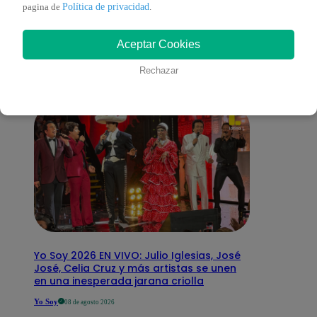
También te puede
Política de privacidad
pagina de
.
Aceptar Cookies
interesar
Rechazar
Yo Soy 2026 EN VIVO: Julio Iglesias, José
José, Celia Cruz y más artistas se unen
en una inesperada jarana criolla
Yo Soy
08 de agosto 2026