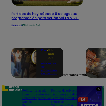
Partidos de hoy, sábado 8 de agosto:
programación para ver fútbol EN VIVO
Deportes
08 de agosto 2026
Perú
07 de
agosto
2026
Giro en caso
de
empresario
secuestrado
Encuéntranos también en
y asesinado:
Habría sido
un ajuste de
cuentas
Teléfono: 219
X
Política
Te ayudo
Política de privacidad
1000
Lima
Tendencias
Términos y condiciones
Av. San
Deportes
Espectáculos
Términos y condiciones
Felipe 968
Mundo
aplicación
Jesús María
Perú
Términos y Condiciones