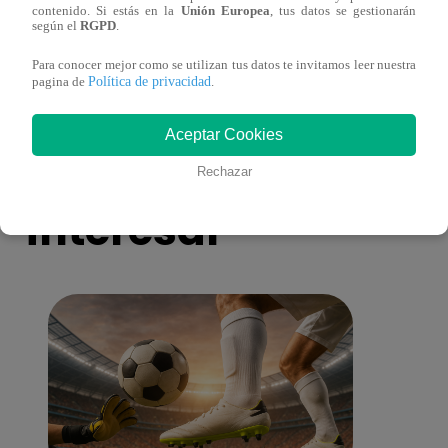
contenido. Si estás en la
Unión Europea
, tus datos se gestionarán
eres tú”: una historia de cartas y amor que
capít
según el
RGPD
.
lo cambiará todo
Para conocer mejor como se utilizan tus datos te invitamos leer nuestra
Política de privacidad
pagina de
.
Aceptar Cookies
También te puede
Rechazar
interesar