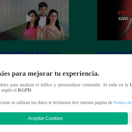
sposas, Martes 14 de abril – ver
Sara no es Kara, M
ulo 40 completo
capítulo 06 compl
ies para mejorar tu experiencia.
ookies para analizar el tráfico y personalizar contenido. Si estás en la
n según el
RGPD
.
nteresar
como se utilizan tus datos te invitamos leer nuestra pagina de
Política de
Aceptar Cookies