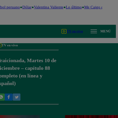
bol peruano
Dólar
Valentina Valiente
Lo último
Me Caigo de Risa
Pe
TV en vivo
MENÚ
TV en vivo
raicionada, Martes 10 de
iciembre – capítulo 88
ompleto (en línea y
spañol)