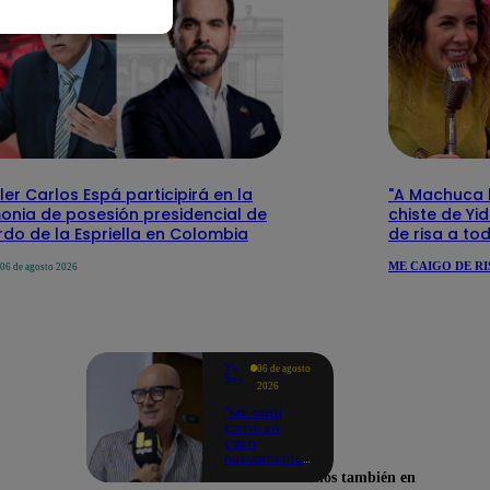
ler Carlos Espá participirá en la
"A Machuca le
onia de posesión presidencial de
chiste de Yi
do de la Espriella en Colombia
de risa a to
ME CAIGO DE RI
06 de agosto 2026
Yo
06 de agosto
Soy
2026
"Me sentí
como en
casa
nuevamente":
Cachín
Encuéntranos también en
emocionado