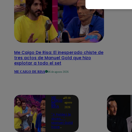
Me Caigo De Risa: El inesperado chiste de
tres actos de Manuel Gold que hizo
explotar a todo el set
ME CAIGO DE RISA
06 de agosto 2026
ME
06 de
CAIGO
agosto
DE
RISA
2026
"A Peláez le
dicen...":
Manuel Gold
hace
explotar de