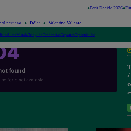
Lo último
Me Caigo de Risa
Perú Decide 2026
Fút
bol peruano
Dólar
Valentina Valiente
lítica
Lima
Mundo
Te ayudo
Tendencias
Deportes
Espectáculos
T
d
c
e