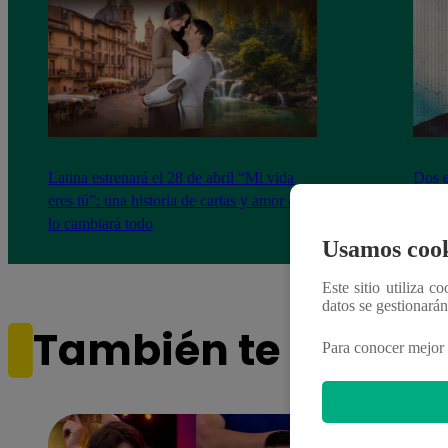
Latina estrenará el 28 de abril “Mi vida
Dos e
eres tú”: una historia de cartas y amor que
capít
lo cambiará todo
Usamos cook
Este sitio utiliza c
datos se gestionará
También te puede i
Para conocer mejor 