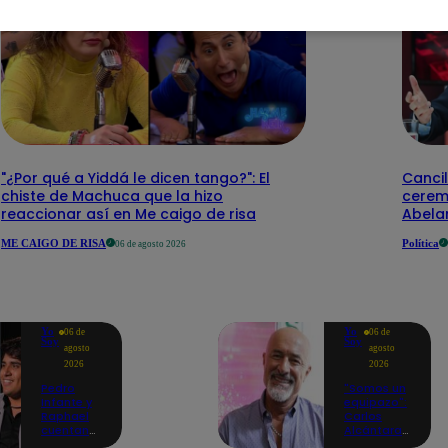
"¿Por qué a Yiddá le dicen tango?": El
Cancil
chiste de Machuca que la hizo
cerem
reaccionar así en Me caigo de risa
Abelar
ME CAIGO DE RISA
Política
06 de agosto 2026
Yo
Yo
06 de
06 de
Soy
Soy
agosto
agosto
2026
2026
Pedro
"Somos un
Infante y
equipazo":
Raphael
Carlos
cuentan
Alcántara
cómo Yo
adelanta