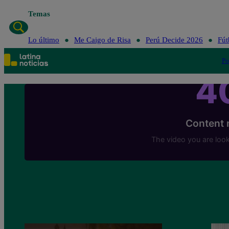
Temas
Lo último
Me Caigo de Risa
Perú Decide 2026
Fút
Po