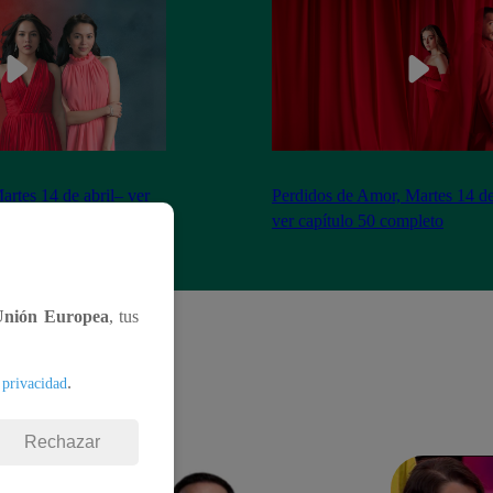
artes 14 de abril– ver
Perdidos de Amor, Martes 14 de
eto
ver capítulo 50 completo
Unión Europea
, tus
.
 privacidad
Rechazar