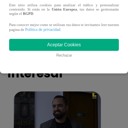
Este sitio utiliza cookies para analizar el tráfico y personalizar
Ricardo Morán dio el pase a los conciertos
Danie
contenido. Si estás en la
Unión Europea
, tus datos se gestionarán
a los últimos cuatro clasificados
imita
según el
RGPD
.
conci
Para conocer mejor como se utilizan tus datos te invitamos leer nuestra
Política de privacidad
pagina de
.
Aceptar Cookies
También te puede
Rechazar
interesar