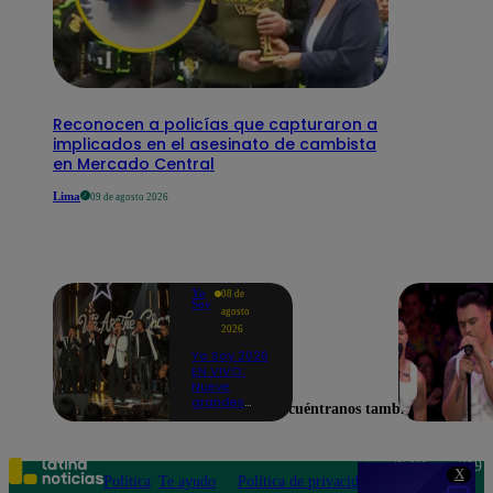
Reconocen a policías que capturaron a
implicados en el asesinato de cambista
en Mercado Central
Lima
09 de agosto 2026
Yo
08 de
Soy
agosto
2026
Yo Soy 2026
EN VIVO:
Nueve
grandes
Encuéntranos también en
voces
cerraron el
inicio de Yo
Soy con “We
Teléfono: 219
X
Are the
Política
Te ayudo
Política de privacidad
1000